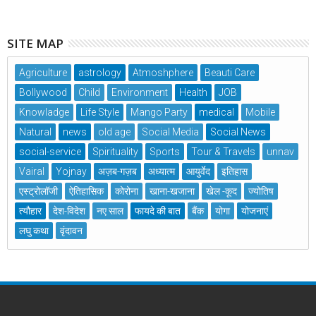
SITE MAP
Agriculture
astrology
Atmoshphere
Beauti Care
Bollywood
Child
Environment
Health
JOB
Knowladge
Life Style
Mango Party
medical
Mobile
Natural
news
old age
Social Media
Social News
social-service
Spirituality
Sports
Tour & Travels
unnav
Vairal
Yojnay
अज़ब-गज़ब
अध्यात्म
आयुर्वेद
इतिहास
एस्ट्रोलॉजी
ऐतिहासिक
कोरोना
खाना-खजाना
खेल -कूद
ज्योतिष
त्यौहार
देश-विदेश
नए साल
फायदे की बात
बैंक
योगा
योजनाएं
लघु कथा
वृंदावन