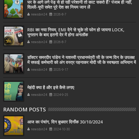
घर के आगे लगे पेड़ से हो रही परेशानी तो काट सकते हैं? पंजाब ही नहीं,
दिल्‍ली-यूपी समेत पूरे देश का नियम जान लें
newsbin24
2026-8-7
RBI का नया नियम, EMI देने से चूके तो फोन हो जायगा LOCK,
भुगतान के बाद इतनी देर में होगा अनलॉक
newsbin24
2026-8-7
डॉक्टर समरदीप पांडेय ने यशस्वी प्रधानमंत्री जी के जन्म दिन के उपलक्ष
में सफाई कर्मचारी को अंग वस्त्र पहनाकर मोदी जी के स्वच्छता अभियान में
सहयोग किया
newsbin24
2025-9-17
मेहंदी क्या है और इसे कैसे लगाए
newsbin24
2024-9-25
RANDOM POSTS
आज का पंचांग, दिन बुधवार दिनाँक 30/10/2024
newsbin24
2024-10-30