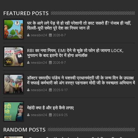
FEATURED POSTS
घर के आगे लगे पेड़ से हो रही परेशानी तो काट सकते हैं? पंजाब ही नहीं,
दिल्‍ली-यूपी समेत पूरे देश का नियम जान लें
newsbin24
2026-8-7
RBI का नया नियम, EMI देने से चूके तो फोन हो जायगा LOCK,
भुगतान के बाद इतनी देर में होगा अनलॉक
newsbin24
2026-8-7
डॉक्टर समरदीप पांडेय ने यशस्वी प्रधानमंत्री जी के जन्म दिन के उपलक्ष
में सफाई कर्मचारी को अंग वस्त्र पहनाकर मोदी जी के स्वच्छता अभियान में
सहयोग किया
newsbin24
2025-9-17
मेहंदी क्या है और इसे कैसे लगाए
newsbin24
2024-9-25
RANDOM POSTS