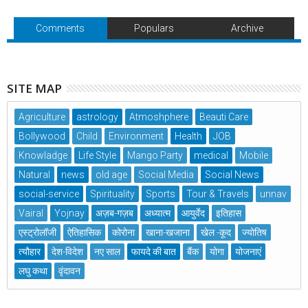
Comments
Populars
Archive
SITE MAP
Agriculture
astrology
Atmoshphere
Beauti Care
Bollywood
Child
Environment
Health
JOB
Knowladge
Life Style
Mango Party
medical
Mobile
Natural
news
old age
Social Media
Social News
social-service
Spirituality
Sports
Tour & Travels
unnav
Vairal
Yojnay
अज़ब-गज़ब
अध्यात्म
आयुर्वेद
इतिहास
एस्ट्रोलॉजी
ऐतिहासिक
कोरोना
खाना-खजाना
खेल -कूद
ज्योतिष
त्यौहार
देश-विदेश
नए साल
फायदे की बात
बैंक
योगा
योजनाएं
लघु कथा
वृंदावन