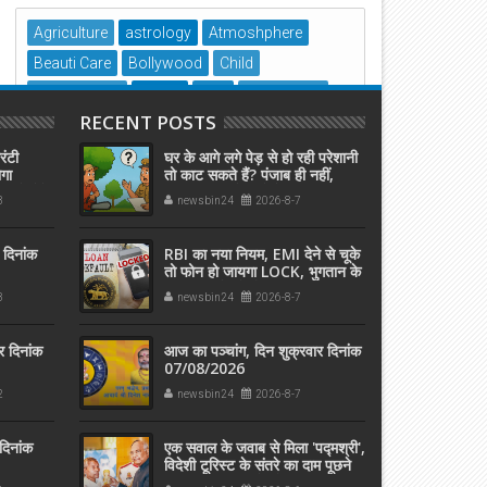
Agriculture
astrology
Atmoshphere
Beauti Care
Bollywood
Child
Environment
Health
JOB
Knowladge
RECENT POSTS
Life Style
Mango Party
medical
Mobile
Natural
news
old age
Social Media
रंटी
घर के आगे लगे पेड़ से हो रही परेशानी
ोगा
तो काट सकते हैं? पंजाब ही नहीं,
Social News
social-service
Spirituality
तने पैसे
दिल्‍ली-यूपी समेत पूरे देश का नियम
3
newsbin24
2026-8-7
जान लें
Sports
Tour & Travels
unnav
Vairal
Yojnay
अज़ब-गज़ब
अध्यात्म
आयुर्वेद
इतिहास
 दिनांक
RBI का नया नियम, EMI देने से चूके
तो फोन हो जायगा LOCK, भुगतान के
एस्ट्रोलॉजी
ऐतिहासिक
कोरोना
खाना-खजाना
बाद इतनी देर में होगा अनलॉक
3
newsbin24
2026-8-7
खेल -कूद
ज्योतिष
त्यौहार
देश-विदेश
नए साल
फायदे की बात
बैंक
योगा
योजनाएं
लघु कथा
र दिनांक
आज का पञ्चांग, दिन शुक्रवार दिनांक
07/08/2026
वृंदावन
2
newsbin24
2026-8-7
दिनांक
एक सवाल के जवाब से मिला 'पद्मश्री',
विदेशी टूरिस्ट के संतरे का दाम पूछने
पर,अनपढ़ फलवाले को दिला दिया