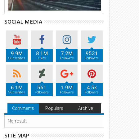
SOCIAL MEDIA
9.9M
8.1M
7.2M
9531
Subscribes
Likes
Followers
Followers
6.1M
561
1.9M
4.5k
Subscribes
Followers
Followers
Followers
Comments
Populars
Archive
No result!
SITE MAP