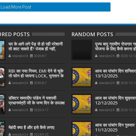
Load More Post
URED POSTS
RANDOM POSTS
घर के आगे लगे पेड़ से हो रही परेशानी
पूज्य बापू ग्रामीण रोजगार गा
तो काट सकते हैं? पंजाब ही नहीं,
योजना के लिए कैसे करना ह
दिल्‍ली-यूपी समेत पूरे देश का नियम
आवेदन, 125 दिन काम के कि
newsbin24
2026-8-7
newsbin24
2025-12-1
जान लें
मिलेंगे?
RBI का नया नियम, EMI देने से चूके
आज का पांचांग दिन शनिवार
तो फोन हो जायगा LOCK, भुगतान के
13/12/2025.
बाद इतनी देर में होगा अनलॉक
newsbin24
2026-8-7
newsbin24
2025-12-1
डॉक्टर समरदीप पांडेय ने यशस्वी
आज का पांचांग दिन शुक्रवा
प्रधानमंत्री जी के जन्म दिन के उपलक्ष
12/12/2025
में सफाई कर्मचारी को अंग वस्त्र
newsbin24
2025-9-17
newsbin24
2025-12-1
पहनाकर मोदी जी के स्वच्छता अभियान
में सहयोग किया
आज का पांचांग दिन गुरुवार 
मेहंदी क्या है और इसे कैसे लगाए
11/12/2025
newsbin24
2024-9-25