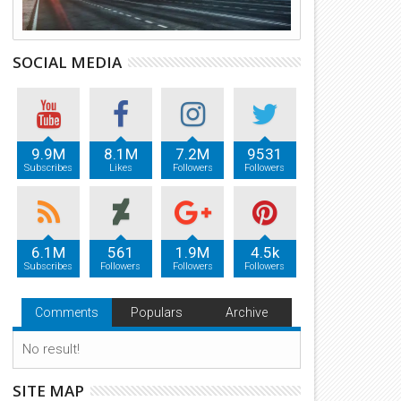
SOCIAL MEDIA
9.9M
8.1M
7.2M
9531
Subscribes
Likes
Followers
Followers
6.1M
561
1.9M
4.5k
Subscribes
Followers
Followers
Followers
Comments
Populars
Archive
No result!
SITE MAP