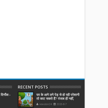
RECENT POSTS
 दिनाँक:-
घर के आगे लगे पेड़ से हो रही परेशानी
तो काट सकते हैं? पंजाब ही नहीं,
दिल्‍ली-यूपी समेत पूरे देश का नियम
newsbin24
2026-8-7
जान लें