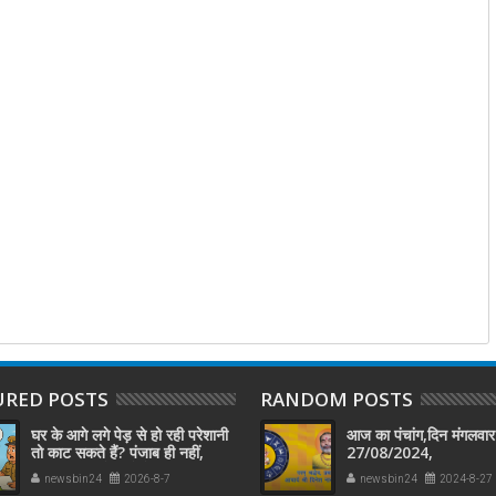
URED POSTS
RANDOM POSTS
घर के आगे लगे पेड़ से हो रही परेशानी
आज का पंचांग,दिन मंगलवार
तो काट सकते हैं? पंजाब ही नहीं,
27/08/2024,
दिल्‍ली-यूपी समेत पूरे देश का नियम
newsbin24
2026-8-7
newsbin24
2024-8-27
जान लें