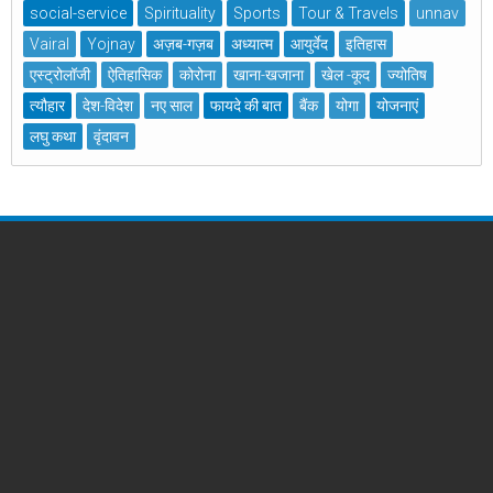
social-service
Spirituality
Sports
Tour & Travels
unnav
Vairal
Yojnay
अज़ब-गज़ब
अध्यात्म
आयुर्वेद
इतिहास
एस्ट्रोलॉजी
ऐतिहासिक
कोरोना
खाना-खजाना
खेल -कूद
ज्योतिष
त्यौहार
देश-विदेश
नए साल
फायदे की बात
बैंक
योगा
योजनाएं
लघु कथा
वृंदावन