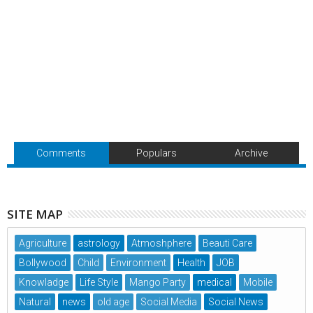
Comments
Populars
Archive
SITE MAP
Agriculture
astrology
Atmoshphere
Beauti Care
Bollywood
Child
Environment
Health
JOB
Knowladge
Life Style
Mango Party
medical
Mobile
Natural
news
old age
Social Media
Social News