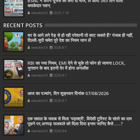
BSNL ने अपने यूजर्स की करा दी मौज, ले आया 365 दिन वाला
धमाकेदार प्लान;
newsbin24
2025-1-18
RECENT POSTS
घर के आगे लगे पेड़ से हो रही परेशानी तो काट सकते हैं? पंजाब ही नहीं,
दिल्‍ली-यूपी समेत पूरे देश का नियम जान लें
newsbin24
2026-8-7
RBI का नया नियम, EMI देने से चूके तो फोन हो जायगा LOCK,
भुगतान के बाद इतनी देर में होगा अनलॉक
newsbin24
2026-8-7
आज का पञ्चांग, दिन शुक्रवार दिनांक 07/08/2026
newsbin24
2026-8-7
एक सवाल के जवाब से मिला 'पद्मश्री', विदेशी टूरिस्ट के संतरे का दाम
पूछने पर,अनपढ़ फलवाले को दिला दिया इनाम जानिए कैसे .....?
newsbin24
2026-8-6