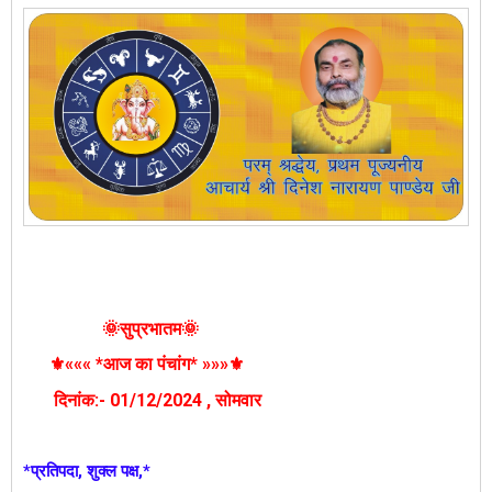
🌞
सुप्रभातम🌞
⚜️««« *आज का पंचांग* »»»⚜️
दिनांक:- 01
/12/2024
, सोमवार
*प्रतिपदा, शुक्ल पक्ष,*