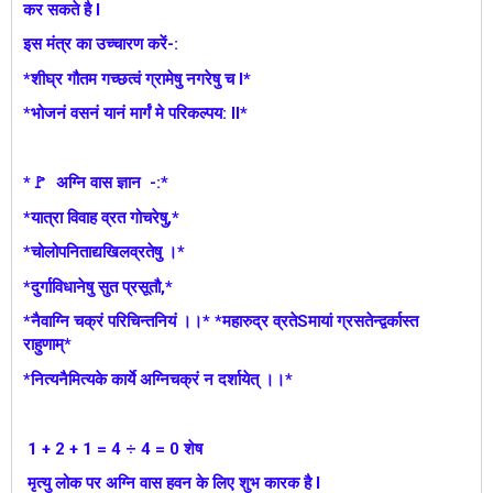
कर सकते है l
इस मंत्र का उच्चारण करें-:
*शीघ्र गौतम गच्छत्वं ग्रामेषु नगरेषु च l*
*भोजनं वसनं यानं मार्गं मे परिकल्पय: ll*
*🚩 अग्नि वास ज्ञान -:*
*यात्रा विवाह व्रत गोचरेषु,*
*चोलोपनिताद्यखिलव्रतेषु ।*
*दुर्गाविधानेषु सुत प्रसूतौ,*
*नैवाग्नि चक्रं परिचिन्तनियं ।।* *महारुद्र व्रतेSमायां ग्रसतेन्द्वर्कास्त
राहुणाम्*
*नित्यनैमित्यके कार्ये अग्निचक्रं न दर्शायेत् ।।*
1 + 2 + 1 = 4 ÷ 4 = 0 शेष
मृत्यु लोक पर अग्नि वास हवन के लिए शुभ कारक है l