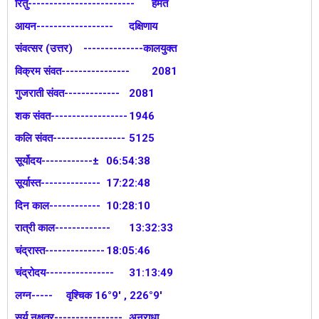
रितु-------------------------
हेमंत
आयन------------------
दक्षिणाय
संवत्सर (उत्तर)
--------------कालयुक्त
विक्रम संवत----------------
2081
गुजराती संवत-------------
2081
शक संवत------------------
1946
कलि संवत-----------------
5125
सूर्योदय------------±
06:54:38
सूर्यास्त--------------
17:22:48
दिन काल------------
10:28:10
रात्री काल-------------
13:32:33
चंद्रास्त--------------
18:05:46
चंद्रोदय----------------
31:13:49
लग्न-----
वृश्चिक 16°9' , 226°9'
सूर्य नक्षत्र----------------
अनुराधा