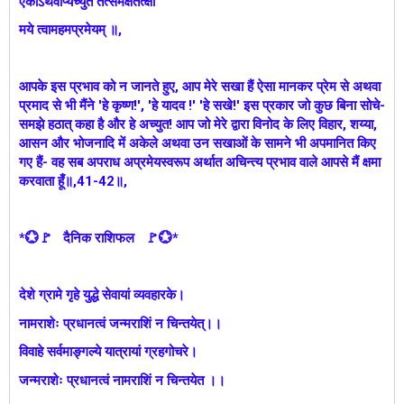
एकोऽथवाप्यच्युत तत्समक्षंतत्क्षा
मये त्वामहमप्रमेयम्‌ ॥,
आपके इस प्रभाव को न जानते हुए, आप मेरे सखा हैं ऐसा मानकर प्रेम से अथवा
प्रमाद से भी मैंने 'हे कृष्ण!', 'हे यादव !' 'हे सखे!' इस प्रकार जो कुछ बिना सोचे-
समझे हठात्‌ कहा है और हे अच्युत! आप जो मेरे द्वारा विनोद के लिए विहार, शय्या,
आसन और भोजनादि में अकेले अथवा उन सखाओं के सामने भी अपमानित किए
गए हैं- वह सब अपराध अप्रमेयस्वरूप अर्थात अचिन्त्य प्रभाव वाले आपसे मैं क्षमा
करवाता हूँ॥,41-42॥,
*💮🚩 दैनिक राशिफल 🚩💮*
देशे ग्रामे गृहे युद्धे सेवायां व्यवहारके।
नामराशेः प्रधानत्वं जन्मराशिं न चिन्तयेत्।।
विवाहे सर्वमाङ्गल्ये यात्रायां ग्रहगोचरे।
जन्मराशेः प्रधानत्वं नामराशिं न चिन्तयेत ।।