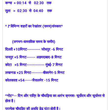
कन्या > 00:14 से 02:30 तक
तुला > 02:30 से 04:40 तक
*🚩विभिन्न शहरों का रेखांतर (समय)संस्कार*
(लगभग-वास्तविक समय के समीप)
दिल्ली +10मिनट--------- जोधपुर -6 मिनट
जयपुर +5 मिनट------ अहमदाबाद-8 मिनट
कोटा +5 मिनट------------ मुंबई-7 मिनट
लखनऊ +25 मिनट--------बीकानेर-5 मिनट
कोलकाता +54-----जैसलमेर -15 मिनट
*नोट*-- दिन और रात्रि के चौघड़िया का आरंभ क्रमशः सूर्योदय और सूर्यास्त से
होता है।
प्रत्येक चौघड़िए की अवधि डेढ़ घंटा होती है।