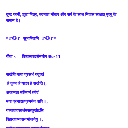
दुष्ट पत्नी, झूठा मित्र, बदमाश नौकर और सर्प के साथ निवास साक्षात् मृत्यु के
समान है।
*🚩💮🚩 सुभाषितानि 🚩💮🚩*
गीता -: विश्वरूपदर्शनयोग अo-11
सखेति मत्वा प्रसभं यदुक्तं
हे कृष्ण हे यादव हे सखेति।,
अजानता महिमानं तवेदं
मया प्रमादात्प्रणयेन वापि ॥,
यच्चावहासार्थमसत्कृतोऽसि
विहारशय्यासनभोजनेषु ।,