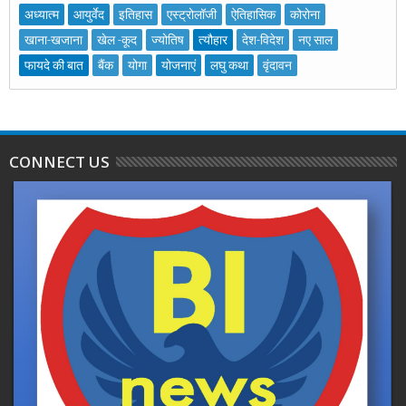
अध्यात्म
आयुर्वेद
इतिहास
एस्ट्रोलॉजी
ऐतिहासिक
कोरोना
खाना-खजाना
खेल -कूद
ज्योतिष
त्यौहार
देश-विदेश
नए साल
फायदे की बात
बैंक
योगा
योजनाएं
लघु कथा
वृंदावन
CONNECT US