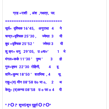
ग्रह =राशी , अंश ,नक्षत्र, पद
==========================
सूर्य= वृश्चिक 16°45, अनुराधा 4 ने
चन्द्र=वृश्चिक 25°30 , ज्येष्ठा 3 यी
बुध =वृश्चिक 25°52 ' ज्येष्ठा 3 यी
शु क्र= धनु 29°05, उ oषा०' 1 भे
मंगल=कर्क 11°30 ' पुष्य ' 3 हो
गुरु=वृषभ 22°30 रोहिणी, 4 वू
शनि=कुम्भ 18°50 ' शतभिषा , 4 सू
राहू=(व) मीन 08°58 उo भा o, 2 थ
केतु= (व)कन्या 08°58 उ o फा o 4 पी
*🚩💮🚩 शुभा$शुभ मुहूर्त 💮🚩💮*