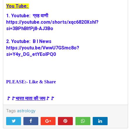
You Tube:
1.
Youtube:
ग्रह वाणी
https://youtube.com/shorts/xqc6820XshI?
si=3BPhBlfPj8-AJ3Bo
2. Youtube: B I News
https://youtu.be/VwwU7GSmc8o?
si=Y4y_DG_etYEolPQ0
PLEASE:- Like & Share
🚩🚩
भारत माता की जय
🚩🚩
Tags
astrology