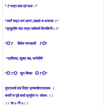
*🚩भद्रा वास एवं फल -:*
*स्वर्गे भद्रा धनं धान्यं ,पाताले च धनागम:।*
*मृत्युलोके यदा भद्रा सर्वकार्य विनाशिनी।।*
*💮🚩 विशेष जानकारी 🚩💮*
*प्रतिपदा, शुक्ल पक्ष, मार्गशीर्ष*
*💮🚩💮 शुभ विचार 💮🚩💮*
दुष्टाभार्या शठं मित्रं भृत्यश्चोत्तरदायकः ।
ससर्पे च गृहे वासो मृत्युरेव नः संशयः ।।
।। चा o नी o।।