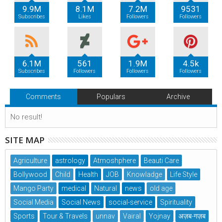
9.9M
8.1M
7.2M
9531
Subscribes
Likes
Followers
Followers
6.1M
561
1.9M
4.5k
Subscribes
Followers
Followers
Followers
Comments
Populars
Archive
No result!
SITE MAP
Agriculture
astrology
Atmoshphere
Beauti Care
Bollywood
Child
Health
JOB
Knowladge
Life Style
Mango Party
medical
Natural
news
old age
Social Media
Social News
social-service
Spirituality
Sports
Tour & Travels
unnav
Vairal
Yojnay
अज़ब-गज़ब