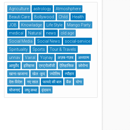
Agriculture
astrology
Atmoshphere
Beauti Care
Bollywood
Child
Health
JOB
Knowladge
Life Style
Mango Party
medical
Natural
news
old age
Social Media
Social News
social-service
Spirituality
Sports
Tour & Travels
unnav
Vairal
Yojnay
अज़ब-गज़ब
अध्यात्म
आयुर्वेद
इतिहास
एस्ट्रोलॉजी
ऐतिहासिक
कोरोना
खाना-खजाना
खेल -कूद
ज्योतिष
त्यौहार
देश-विदेश
नए साल
फायदे की बात
बैंक
योगा
योजनाएं
लघु कथा
वृंदावन