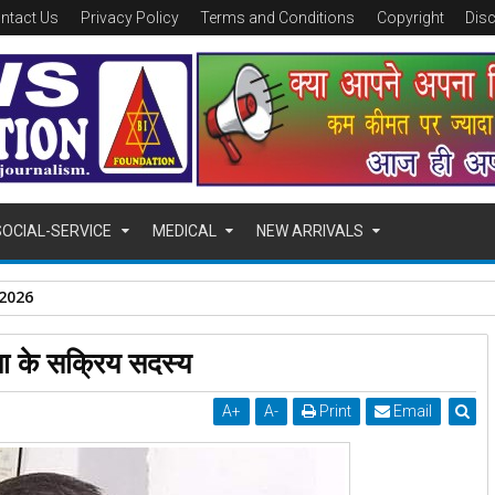
ntact Us
Privacy Policy
Terms and Conditions
Copyright
Dis
SOCIAL-SERVICE
MEDICAL
NEW ARRIVALS
/08/2026,
पा के सक्रिय सदस्य
A
+
A
-
Print
Email