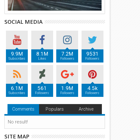
SOCIAL MEDIA
9.9M
8.1M
7.2M
9531
Subscribes
Likes
Followers
Followers
6.1M
561
1.9M
4.5k
Subscribes
Followers
Followers
Followers
Comments
Populars
Archive
No result!
SITE MAP