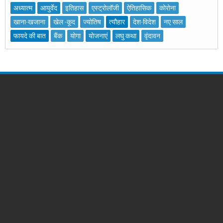
अध्यात्म
आयुर्वेद
इतिहास
एस्ट्रोलॉजी
ऐतिहासिक
कोरोना
खाना-खजाना
खेल -कूद
ज्योतिष
त्यौहार
देश-विदेश
नए साल
फायदे की बात
बैंक
योगा
योजनाएं
लघु कथा
वृंदावन