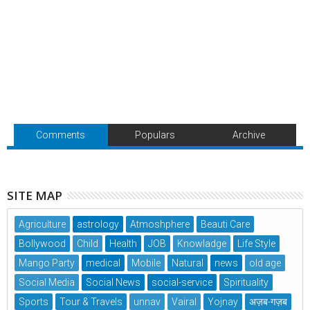
Comments
Populars
Archive
SITE MAP
Agriculture
astrology
Atmoshphere
Beauti Care
Bollywood
Child
Health
JOB
Knowladge
Life Style
Mango Party
medical
Mobile
Natural
news
old age
Social Media
Social News
social-service
Spirituality
Sports
Tour & Travels
unnav
Vairal
Yojnay
अज़ब-गज़ब