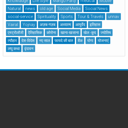
Knowladge
Life Style
Mango Party
medical
Mobile
Natural
news
old age
Social Media
Social News
social-service
Spirituality
Sports
Tour & Travels
unnav
Vairal
Yojnay
अज़ब-गज़ब
अध्यात्म
आयुर्वेद
इतिहास
एस्ट्रोलॉजी
ऐतिहासिक
कोरोना
खाना-खजाना
खेल -कूद
ज्योतिष
त्यौहार
देश-विदेश
नए साल
फायदे की बात
बैंक
योगा
योजनाएं
लघु कथा
वृंदावन