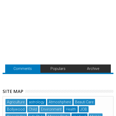
Comments
Populars
Archive
SITE MAP
Agriculture
astrology
Atmoshphere
Beauti Care
Bollywood
Child
Environment
Health
JOB