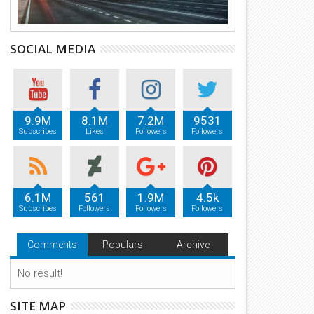
SOCIAL MEDIA
9.9M
8.1M
7.2M
9531
Subscribes
Likes
Followers
Followers
6.1M
561
1.9M
4.5k
Subscribes
Followers
Followers
Followers
Comments
Populars
Archive
No result!
SITE MAP