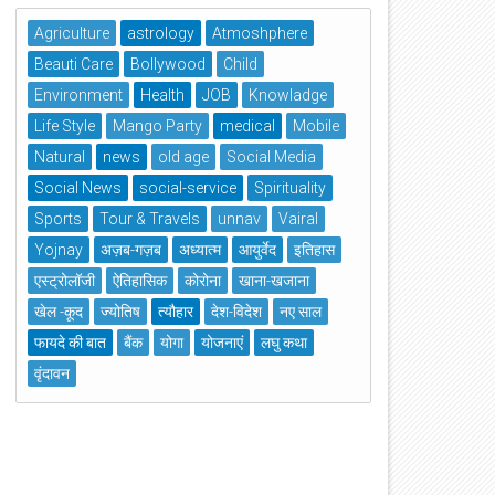
Agriculture
astrology
Atmoshphere
Beauti Care
Bollywood
Child
Environment
Health
JOB
Knowladge
Life Style
Mango Party
medical
Mobile
Natural
news
old age
Social Media
Social News
social-service
Spirituality
Sports
Tour & Travels
unnav
Vairal
Yojnay
अज़ब-गज़ब
अध्यात्म
आयुर्वेद
इतिहास
एस्ट्रोलॉजी
ऐतिहासिक
कोरोना
खाना-खजाना
खेल -कूद
ज्योतिष
त्यौहार
देश-विदेश
नए साल
फायदे की बात
बैंक
योगा
योजनाएं
लघु कथा
वृंदावन