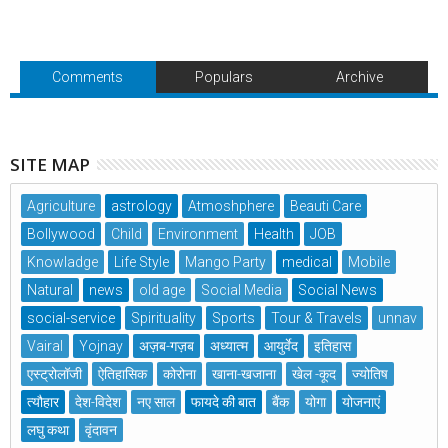
Comments
Populars
Archive
SITE MAP
Agriculture
astrology
Atmoshphere
Beauti Care
Bollywood
Child
Environment
Health
JOB
Knowladge
Life Style
Mango Party
medical
Mobile
Natural
news
old age
Social Media
Social News
social-service
Spirituality
Sports
Tour & Travels
unnav
Vairal
Yojnay
अज़ब-गज़ब
अध्यात्म
आयुर्वेद
इतिहास
एस्ट्रोलॉजी
ऐतिहासिक
कोरोना
खाना-खजाना
खेल -कूद
ज्योतिष
त्यौहार
देश-विदेश
नए साल
फायदे की बात
बैंक
योगा
योजनाएं
लघु कथा
वृंदावन