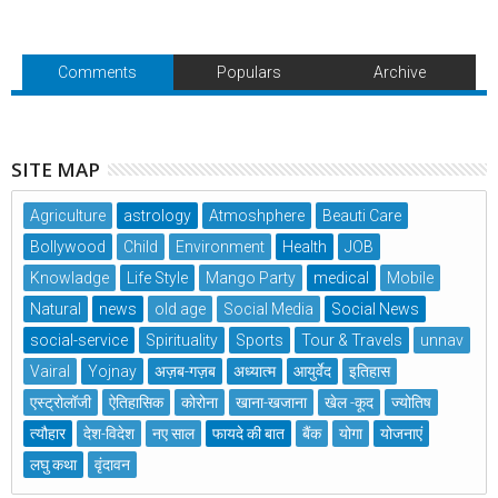
Comments
Populars
Archive
SITE MAP
Agriculture
astrology
Atmoshphere
Beauti Care
Bollywood
Child
Environment
Health
JOB
Knowladge
Life Style
Mango Party
medical
Mobile
Natural
news
old age
Social Media
Social News
social-service
Spirituality
Sports
Tour & Travels
unnav
Vairal
Yojnay
अज़ब-गज़ब
अध्यात्म
आयुर्वेद
इतिहास
एस्ट्रोलॉजी
ऐतिहासिक
कोरोना
खाना-खजाना
खेल -कूद
ज्योतिष
त्यौहार
देश-विदेश
नए साल
फायदे की बात
बैंक
योगा
योजनाएं
लघु कथा
वृंदावन