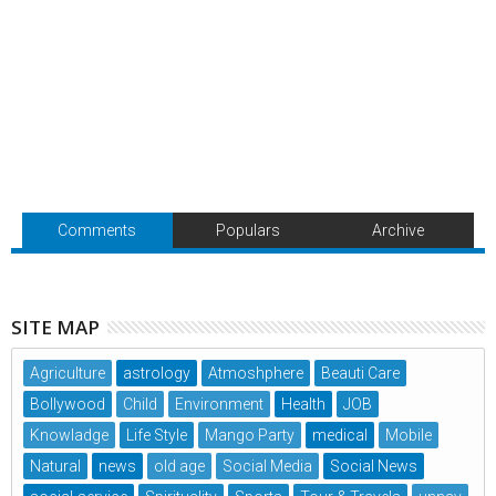
Comments
Populars
Archive
SITE MAP
Agriculture
astrology
Atmoshphere
Beauti Care
Bollywood
Child
Environment
Health
JOB
Knowladge
Life Style
Mango Party
medical
Mobile
Natural
news
old age
Social Media
Social News