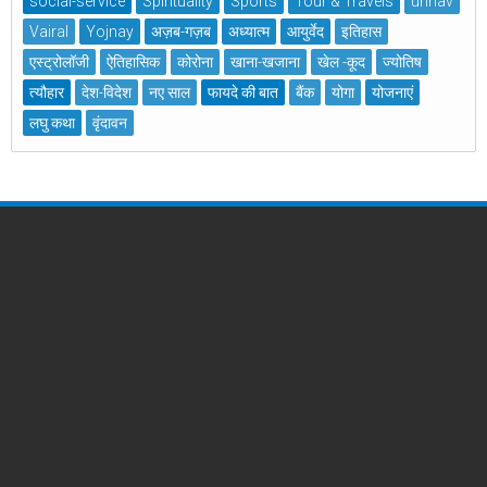
social-service
Spirituality
Sports
Tour & Travels
unnav
Vairal
Yojnay
अज़ब-गज़ब
अध्यात्म
आयुर्वेद
इतिहास
एस्ट्रोलॉजी
ऐतिहासिक
कोरोना
खाना-खजाना
खेल -कूद
ज्योतिष
त्यौहार
देश-विदेश
नए साल
फायदे की बात
बैंक
योगा
योजनाएं
लघु कथा
वृंदावन