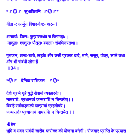
*🚩💮🚩 सुभाषितानि 🚩💮🚩*
गीता -: अर्जुन विषादयोग:- अo-1
आचार्याः पितरः पुत्रास्तथैव च पितामहाः।
मातुलाः श्वशुराः पौत्राः श्यालाः संबंधिनस्तथा॥
गुरुजन, ताऊ-चाचे, लड़के और उसी प्रकार दादे, मामे, ससुर, पौत्र, साले तथा
और भी संबंधी लोग हैं
॥34॥
*💮🚩 दैनिक राशिफल 🚩💮*
देशे ग्रामे गृहे युद्धे सेवायां व्यवहारके।
नामराशेः प्रधानत्वं जन्मराशिं न चिन्तयेत्।।
विवाहे सर्वमाङ्गल्ये यात्रायां ग्रहगोचरे।
जन्मराशेः प्रधानत्वं नामराशिं न चिन्तयेत ।।
🐏मेष
भूमि व भवन संबंधी खरीद-फरोख्त की योजना बनेगी। रोजगार प्राप्ति के प्रयास