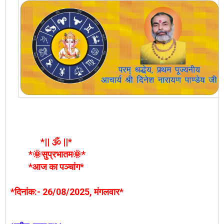
*|| 🕉️ ||*
*🌞सुप्रभातम🌞*
*आज का पञ्चांग*
*दिनांक:- 26/08/2025, मंगलवार*