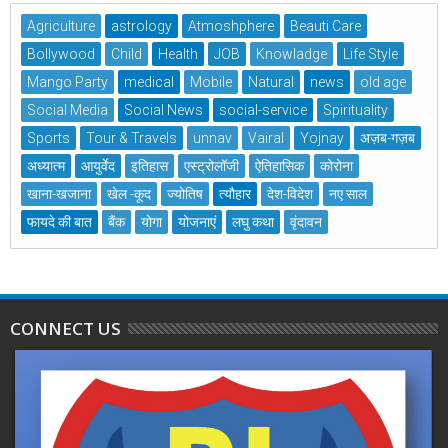
Agriculture
astrology
Atmoshphere
Beauti Care
Bollywood
Child
Health
JOB
Knowladge
Life Style
Mango Party
medical
Mobile
Natural
news
old age
Social Media
Social News
social-service
Spirituality
Sports
Tour & Travels
unnav
Vairal
Yojnay
अज़ब-गज़ब
अध्यात्म
आयुर्वेद
इतिहास
एस्ट्रोलॉजी
ऐतिहासिक
कोरोना
खाना-खजाना
खेल -कूद
ज्योतिष
त्यौहार
देश-विदेश
नए साल
फायदे की बात
बैंक
योगा
योजनाएं
लघु कथा
वृंदावन
CONNECT US