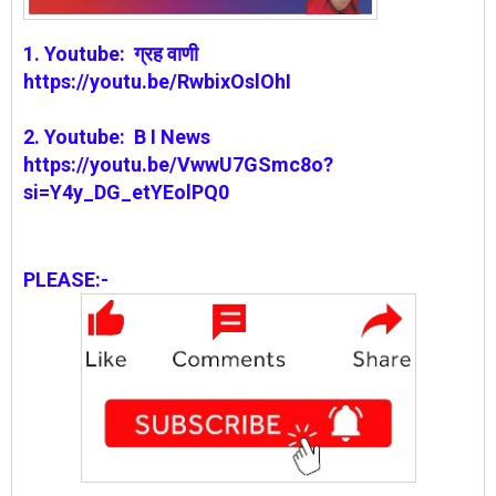
1.
Youtube:
ग्रह वाणी
https://youtu.be/RwbixOslOhI
2. Youtube: B I News
https://youtu.be/VwwU7GSmc8o?
si=Y4y_DG_etYEolPQ0
PLEASE:-