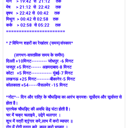
मीन > 19:42 से 21:12 तक
मेष > 21:12 से 22:42 तक
वृषभ > 22:42 से 00:42 तक
मिथुन > 00:42 से 02:58 तक
कर्क > 02:58 से 05:22 तक
=======================
*🚩विभिन्न शहरों का रेखांतर (समय)संस्कार*
(लगभग-वास्तविक समय के समीप)
दिल्ली +10मिनट--------- जोधपुर -6 मिनट
जयपुर +5 मिनट------ अहमदाबाद-8 मिनट
कोटा +5 मिनट------------ मुंबई-7 मिनट
लखनऊ +25 मिनट--------बीकानेर-5 मिनट
कोलकाता +54-----जैसलमेर -15 मिनट
*नोट*-- दिन और रात्रि के चौघड़िया का आरंभ क्रमशः सूर्योदय और सूर्यास्त से
होता है।
प्रत्येक चौघड़िए की अवधि डेढ़ घंटा होती है।
चर में चक्र चलाइये , उद्वेगे थलगार ।
शुभ में स्त्री श्रृंगार करे,लाभ में करो व्यापार ॥
रोग में रोगी स्नान करे ,काल करो भण्डार ।