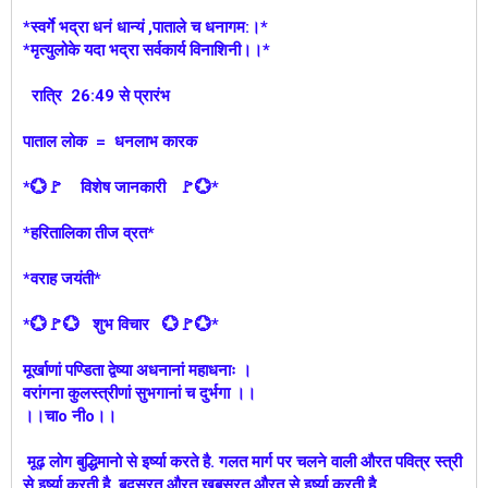
*स्वर्गे भद्रा धनं धान्यं ,पाताले च धनागम:।*
*मृत्युलोके यदा भद्रा सर्वकार्य विनाशिनी।।*
रात्रि 26:49 से प्रारंभ
पाताल लोक = धनलाभ कारक
*💮🚩 विशेष जानकारी 🚩💮*
*हरितालिका तीज व्रत*
*वराह जयंती*
*💮🚩💮 शुभ विचार 💮🚩💮*
मूर्खाणां पण्डिता द्वेष्या अधनानां महाधनाः ।
वरांगना कुलस्त्रीणां सुभगानां च दुर्भगा ।।
।।चाo नीo।।
मूढ़ लोग बुद्धिमानो से इर्ष्या करते है. गलत मार्ग पर चलने वाली औरत पवित्र स्त्री
से इर्ष्या करती है. बदसूरत औरत खुबसूरत औरत से इर्ष्या करती है.