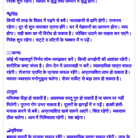
निवेश शुभ रहेगा। व्यापार में वृद्धि तथा सम्मान में वृद्धि होगी।
🐅सिंह
किसी भी तरह के विवाद में पड़ने से बचें। जल्दबाजी से हानि होगी। राजभय
रहेगा। दूर से शुभ समाचार प्राप्त होंगे। घर में मेहमानों का आगमन होगा। व्यय
होगा। सही काम का भी विरोध हो सकता है। जोखिम उठाने का साहस कर पाएंगे।
निवेश शुभ रहेगा। सट्टे व लॉटरी के चक्कर में न पड़ें।
🙍‍♀️कन्या
कोई भी महत्वपूर्ण निर्णय सोच-समझकर करें। किसी अनहोनी की आशंका रहेगी।
शारीरिक कष्ट संभव है। लेन-देन में लापरवाही न करें। व्यावसायिक यात्रा सफल
रहेगी। रोजगार प्राप्ति के प्रयास सफल रहेंगे। अप्रत्याशित लाभ हो सकता है।
व्यापार-व्यवसाय मनोनुकूल चलेगा। शेयर मार्केट से बड़ा लाभ हो सकता है।
⚖️तुला
मस्तिष्क पीड़ा हो सकती है। आवश्यक वस्तु गुम हो सकती है या समय पर नहीं
मिलेगी। पुराना रोग उभर सकता है। दूसरों के झगड़ों में न पड़ें। हल्की हंसी-
मजाक करने से बचें। अप्रत्याशित खर्च सामने आएंगे। चिंता रहेगी। व्यवसाय
ठीक चलेगा। आय में निश्चितता रहेगी। यश बढ़ेगा।
🦂वृश्चिक
बकाया वसूली के प्रयास सफल रहेंगे। व्यावसायिक यात्रा सफल रहेगी। लाभ के