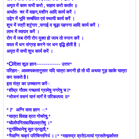
अमृत में काम सभी करो , सहाय करो कर्तार ॥
अर्थात- चर में वाहन,मशीन आदि कार्य करें ।
उद्वेग में भूमि सम्बंधित एवं स्थायी कार्य करें ।
शुभ में स्त्री श्रृंगार ,सगाई व चूड़ा पहनना आदि कार्य करें ।
लाभ में व्यापार करें ।
रोग में जब रोगी रोग मुक्त हो जाय तो स्नान करें ।
काल में धन संग्रह करने पर धन वृद्धि होती है ।
अमृत में सभी शुभ कार्य करें ।
*💮दिशा शूल ज्ञान------------- उत्तर*
परिहार-: आवश्यकतानुसार यदि यात्रा करनी हो तो घी अथवा गुड़ खाके यात्रा
कर सकते है l
इस मंत्र का उच्चारण करें-:
*शीघ्र गौतम गच्छत्वं ग्रामेषु नगरेषु च l*
*भोजनं वसनं यानं मार्गं मे परिकल्पय: ll*
*🚩 अग्नि वास ज्ञान -:*
*यात्रा विवाह व्रत गोचरेषु,*
*चोलोपनिताद्यखिलव्रतेषु ।*
*दुर्गाविधानेषु सुत प्रसूतौ,*
*नैवाग्नि चक्रं परिचिन्तनियं ।।* *महारुद्र व्रतेSमायां ग्रसतेन्द्वर्कास्त