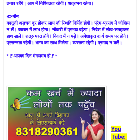
तनाव रहेंगे। आय में निश्चितता रहेगी। शत्रुभय रहेगा।
🐟मीन
कानूनी अड़चन दूर होकर लाभ की स्थिति निर्मित होगी। प्रेम-प्रसंग में जोखिम
न लें। व्यापार में लाभ होगा। नौकरी में प्रभाव बढ़ेगा। निवेश में सोच-समझकर
हाथ डालें। शत्रु पस्त होंगे। विवाद में न पड़ें। अपेक्षाकृत कार्य समय पर होंगे।
प्रसन्नता रहेगी। भाग्य का साथ मिलेगा। व्यस्तता रहेगी। प्रमाद न करें।
*🚩आपका दिन मंगलमय हो🚩*
You
Tube: