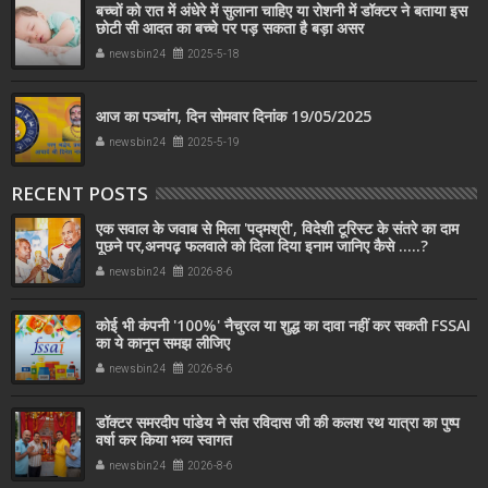
बच्चों को रात में अंधेरे में सुलाना चाहिए या रोशनी में डॉक्टर ने बताया इस
छोटी सी आदत का बच्चे पर पड़ सकता है बड़ा असर
newsbin24
2025-5-18
आज का पञ्चांग, दिन सोमवार दिनांक 19/05/2025
newsbin24
2025-5-19
RECENT POSTS
एक सवाल के जवाब से मिला 'पद्मश्री', विदेशी टूरिस्ट के संतरे का दाम
पूछने पर,अनपढ़ फलवाले को दिला दिया इनाम जानिए कैसे .....?
newsbin24
2026-8-6
कोई भी कंपनी '100%' नैचुरल या शुद्ध का दावा नहीं कर सकती FSSAI
का ये कानून समझ लीजिए
newsbin24
2026-8-6
डॉक्टर समरदीप पांडेय ने संत रविदास जी की कलश रथ यात्रा का पुष्प
वर्षा कर किया भव्य स्वागत
newsbin24
2026-8-6