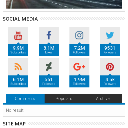
SOCIAL MEDIA
9.9M
8.1M
7.2M
9531
Subscribes
Likes
Followers
Followers
6.1M
561
1.9M
4.5k
Subscribes
Followers
Followers
Followers
Comments
Populars
Archive
No result!
SITE MAP