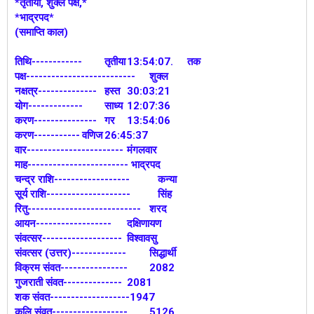
*तृतीया, शुक्ल पक्ष,*
*भाद्रपद*
(समाप्ति काल)
तिथि------------
तृतीया
13:54:07. तक
पक्ष--------------------------
शुक्ल
नक्षत्र--------------
हस्त
30:03:21
योग-------------
साध्य
12:07:36
करण---------------
गर
13:54:06
करण-----------
वणिज
26:45:37
वार-----------------------
मंगलवार
माह------------------------ भाद्रपद
चन्द्र राशि------------------
कन्या
सूर्य राशि--------------------
सिंह
रितु---------------------------
शरद
आयन------------------
दक्षिणायण
संवत्सर-------------------
विश्वावसु
संवत्सर (उत्तर)-------------
सिद्धार्थी
विक्रम संवत----------------
2082
गुजराती संवत--------------
2081
शक संवत-------------------1947
कलि संवत------------------
5126