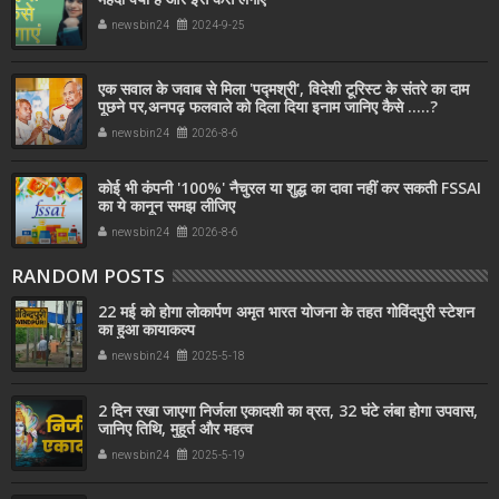
newsbin24
2024-9-25
एक सवाल के जवाब से मिला 'पद्मश्री', विदेशी टूरिस्ट के संतरे का दाम
पूछने पर,अनपढ़ फलवाले को दिला दिया इनाम जानिए कैसे .....?
newsbin24
2026-8-6
कोई भी कंपनी '100%' नैचुरल या शुद्ध का दावा नहीं कर सकती FSSAI
का ये कानून समझ लीजिए
newsbin24
2026-8-6
RANDOM POSTS
22 मई को होगा लोकार्पण अमृत भारत योजना के तहत गोविंदपुरी स्टेशन
का हुआ कायाकल्प
newsbin24
2025-5-18
2 दिन रखा जाएगा निर्जला एकादशी का व्रत, 32 घंटे लंबा होगा उपवास,
जानिए तिथि, मुहूर्त और महत्व
newsbin24
2025-5-19