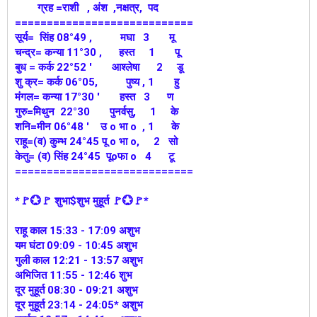
ग्रह =राशी , अंश ,नक्षत्र, पद
============================
सूर्य= सिंह 08°49 , मघा 3 मू
चन्द्र= कन्या 11°30 , हस्त 1 पू
बुध = कर्क 22°52 ' आश्लेषा 2 डू
शु क्र= कर्क 06°05, पुष्य , 1 हु
मंगल= कन्या 17°30 ' हस्त 3 ण
गुरु=मिथुन 22°30 पुनर्वसु, 1 के
शनि=मीन 06°48 ' उ o भा o , 1 के
राहू=(व) कुम्भ 24°45 पू o भा o, 2 सो
केतु= (व) सिंह 24°45 पूoफा o 4 टू
============================
*🚩💮🚩 शुभा$शुभ मुहूर्त 🚩💮🚩*
राहू काल 15:33 - 17:09 अशुभ
यम घंटा 09:09 - 10:45 अशुभ
गुली काल 12:21 - 13:57 अशुभ
अभिजित 11:55 - 12:46 शुभ
दूर मुहूर्त 08:30 - 09:21 अशुभ
दूर मुहूर्त 23:14 - 24:05* अशुभ