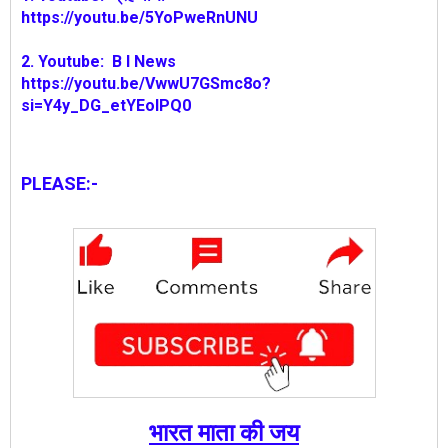
https://youtu.be/5YoPweRnUNU
2. Youtube: B I News
https://youtu.be/VwwU7GSmc8o?
si=Y4y_DG_etYEolPQ0
PLEASE:-
भारत माता की जय