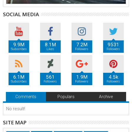
SOCIAL MEDIA
9.9M
8.1M
7.2M
9531
Subscribes
Likes
Followers
Followers
6.1M
561
1.9M
4.5k
Subscribes
Followers
Followers
Followers
Comments
Populars
Archive
No result!
SITE MAP