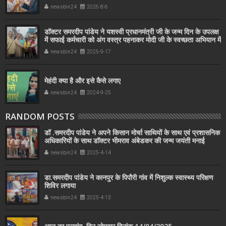
newsbin24
2026-8-6
डॉक्टर समरदीप पांडेय ने यशस्वी प्रधानमंत्री जी के जन्म दिन के उपलक्ष
में सफाई कर्मचारी को अंग वस्त्र पहनाकर मोदी जी के स्वच्छता अभियान में
सहयोग किया
newsbin24
2025-9-17
मेहंदी क्या है और इसे कैसे लगाए
newsbin24
2024-9-25
RANDOM POSTS
डॉ .समरदीप पांडेय ने अपने किसान मोर्चा साथियों के साथ एवं प्रशासनिक
अधिकारियों के साथ डॉक्टर भीमराव अंबेडकर की जन्म जयंती मनाई
newsbin24
2025-4-14
डा.समरदीप पांडेय ने कानपुर के पिपौरी गांव में निशुल्क स्वास्थ्य परिक्षण
शिविर लगाया
newsbin24
2025-4-13