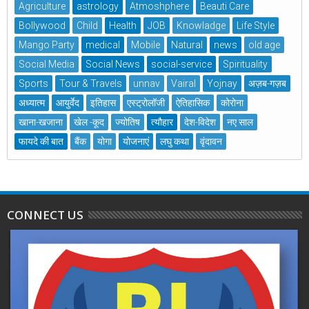
Agriculture
astrology
Atmoshphere
Beauti Care
Bollywood
Child
Health
JOB
Knowladge
Life Style
Mango Party
medical
Mobile
Natural
news
old age
Social Media
Social News
social-service
Spirituality
Sports
Tour & Travels
unnav
Vairal
Yojnay
अज़ब-गज़ब
अध्यात्म
आयुर्वेद
इतिहास
एस्ट्रोलॉजी
ऐतिहासिक
कोरोना
खाना-खजाना
खेल -कूद
ज्योतिष
त्यौहार
देश-विदेश
नए साल
फायदे की बात
बैंक
योगा
योजनाएं
लघु कथा
वृंदावन
CONNECT US