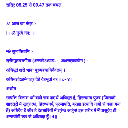
रात्रि 08.25 से 09.47 तक चंचल
📿 आज का मंत्र :-
|। ॐ गुरवे नम: ।|
📢 सुभाषितानि :-
श्रीमद्भगवतगीता (अष्टमोऽध्यायः - अक्षरब्रह्मयोग:) -
अधिभूतं क्षरो भावः पुरुषश्चाधिदैवतम् ।
अधियज्ञोऽहमेवात्र देहे देहभृतां वर ॥८- ४॥
अर्थात :
उत्पत्ति-विनाश धर्म वाले सब पदार्थ अधिभूत हैं, हिरण्यमय पुरुष (जिसको
शास्त्रों में सूत्रात्मा, हिरण्यगर्भ, प्रजापति, ब्रह्मा इत्यादि नामों से कहा गया
है) अधिदैव है और हे देहधारियों में श्रेष्ठ अर्जुन! इस शरीर में मैं वासुदेव ही
अन्तर्यामी रूप से अधियज्ञ हूँ॥4॥