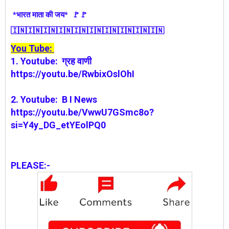
*भारत माता की जय* 🚩🚩
🇮🇳🇮🇳
🇮🇳🇮🇳
🇮🇳🇮🇳
🇮🇳🇮🇳
🇮🇳🇮🇳
You Tube:
1.
Youtube:
ग्रह वाणी
https://youtu.be/RwbixOslOhI
2. Youtube: B I News
https://youtu.be/VwwU7GSmc8o?
si=Y4y_DG_etYEolPQ0
PLEASE:-