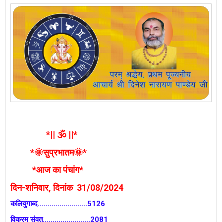
*|| 🕉️ ||*
*🌞सुप्रभातम🌞*
*आज का पंचांग*
दिन-शनिवार, दिनांक 31/08/2024
कलियुगाब्द.........................5126
विक्रम संवत्........................2081