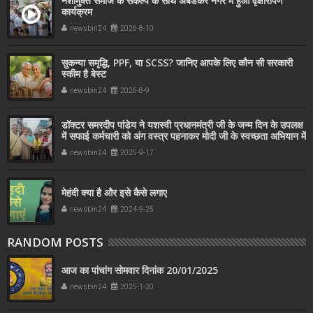
नशामुक्त समाज के संकल्प के साथ अंबेडकर नगर में हुआ वृक्षारोपण
कार्यक्रम
newsbin24
2026-8-10
सुकन्या समृद्धि, PPF, या SCSS? जानिए आपके लिए कौन सी सरकारी
स्कीम है बेस्ट
newsbin24
2026-8-9
डॉक्टर समरदीप पांडेय ने यशस्वी प्रधानमंत्री जी के जन्म दिन के उपलक्ष
में सफाई कर्मचारी को अंग वस्त्र पहनाकर मोदी जी के स्वच्छता अभियान में
सहयोग किया
newsbin24
2025-9-17
मेहंदी क्या है और इसे कैसे लगाए
newsbin24
2024-9-25
RANDOM POSTS
आज का पांचांग सोमवार दिनांक 20/01/2025
newsbin24
2025-1-20