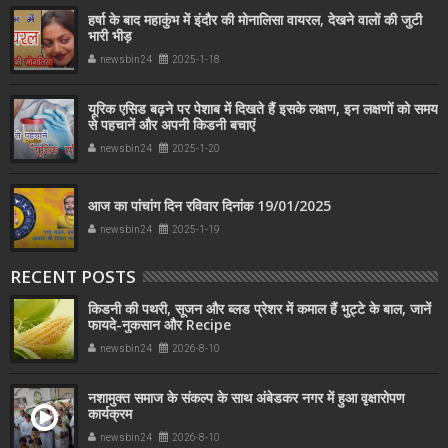
हर्षा के बाद महाकुंभ में इंदौर की मोनालिसा वायरल, देखने वालों की जुटी
भारी भीड़
newsbin24
2025-1-18
यूरिक एसिड बढ़ने पर पेशाब में दिखते हैं इसके लक्षण, इन लक्षणों को समय
से पहचानें और अपनी किडनी बचाएं
newsbin24
2025-1-20
आज का पांचांग दिन रविवार दिनांक 19/01/2025
newsbin24
2025-1-19
RECENT POSTS
किडनी की पथरी, सूजन और ब्लड प्रेशर में कमाल हैं भुट्टे के बाल, जानें
फायदे-नुकसान और Recipe
newsbin24
2026-8-10
नशामुक्त समाज के संकल्प के साथ अंबेडकर नगर में हुआ वृक्षारोपण
कार्यक्रम
newsbin24
2026-8-10