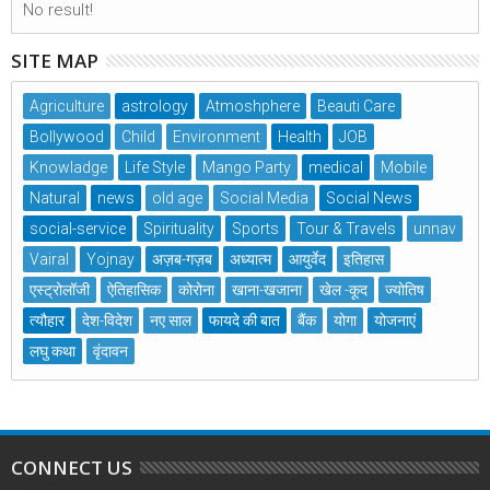
No result!
SITE MAP
Agriculture
astrology
Atmoshphere
Beauti Care
Bollywood
Child
Environment
Health
JOB
Knowladge
Life Style
Mango Party
medical
Mobile
Natural
news
old age
Social Media
Social News
social-service
Spirituality
Sports
Tour & Travels
unnav
Vairal
Yojnay
अज़ब-गज़ब
अध्यात्म
आयुर्वेद
इतिहास
एस्ट्रोलॉजी
ऐतिहासिक
कोरोना
खाना-खजाना
खेल -कूद
ज्योतिष
त्यौहार
देश-विदेश
नए साल
फायदे की बात
बैंक
योगा
योजनाएं
लघु कथा
वृंदावन
CONNECT US