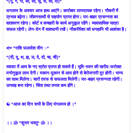
*(गू, गे, गो, सा, सी, सू, से, सो, दा)*
धनलाभ के अवसर आज हाथ आएंगे। कारोबार लाभदायक रहेगा। नौकरी में
प्रभाव बढ़ेगा। जीवनसाथी से सहयोग प्राप्त होगा। घर-बाहर प्रसन्नता का
वातावरण रहेगा। कोर्ट व कचहरी के कार्य अनुकूल रहेंगे। व्यावसायिक यात्रा
सफल रहेगी। लेन-देन में सावधानी रखें। नौकरीपेशा को धनहानि भी आशंका है।
🐟 *राशि फलादेश मीन :-*
*(दी, दू, थ, झ, ञ, दे, दो, चा, ची)*
व्यापार में आय के नए स्रोत प्राप्त हो सकते हैं। भूमि-भवन की खरीद-फरोख्त
मनोनुकूल लाभ देगी। मकान-दुकान से आय होने से बेरोजगारी दूर होगी। भाग्य
का साथ मिलेगा। चारों तरफ से सफलता मिलेगी। घर-बाहर प्रसन्नता रहेगी।
उत्साह बना रहेगा। चिंता तथा तनाव कम होंगे।
☯ *आज का दिन सभी के लिए मंगलमय हो ।*
।। 🐚 *शुभम भवतु* 🐚 ।।