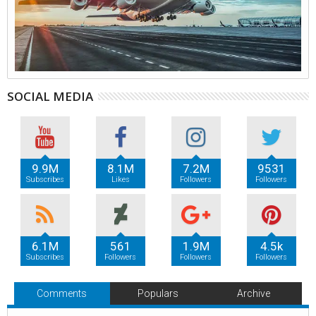
SOCIAL MEDIA
9.9M
8.1M
7.2M
9531
Subscribes
Likes
Followers
Followers
6.1M
561
1.9M
4.5k
Subscribes
Followers
Followers
Followers
Comments
Populars
Archive