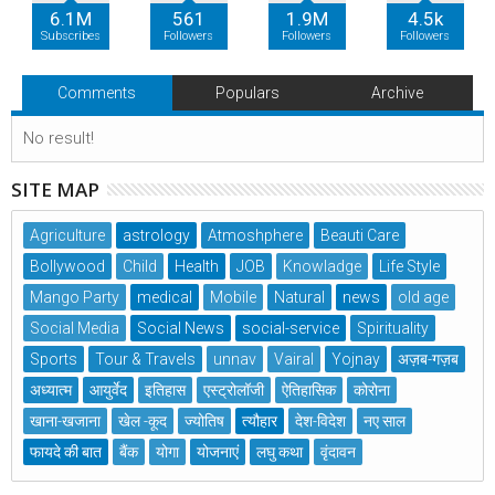
6.1M
561
1.9M
4.5k
Subscribes
Followers
Followers
Followers
Comments
Populars
Archive
No result!
SITE MAP
Agriculture
astrology
Atmoshphere
Beauti Care
Bollywood
Child
Health
JOB
Knowladge
Life Style
Mango Party
medical
Mobile
Natural
news
old age
Social Media
Social News
social-service
Spirituality
Sports
Tour & Travels
unnav
Vairal
Yojnay
अज़ब-गज़ब
अध्यात्म
आयुर्वेद
इतिहास
एस्ट्रोलॉजी
ऐतिहासिक
कोरोना
खाना-खजाना
खेल -कूद
ज्योतिष
त्यौहार
देश-विदेश
नए साल
फायदे की बात
बैंक
योगा
योजनाएं
लघु कथा
वृंदावन