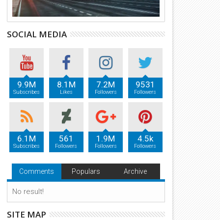
SOCIAL MEDIA
9.9M
8.1M
7.2M
9531
Subscribes
Likes
Followers
Followers
6.1M
561
1.9M
4.5k
Subscribes
Followers
Followers
Followers
Comments
Populars
Archive
No result!
SITE MAP