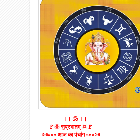
।। 🕉️ ।।
🚩🌞 सुप्रभातम् 🌞🚩
📜««« आज का पंचांग »»»📜