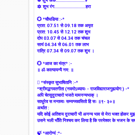
☸ शुभ अंक........................9
🔯 शुभ रंग..........................हरा
💮 *चौघडिया :-*
प्रात: 07.51 से 09.18 तक अमृत
प्रात: 10.45 से 12.12 तक शुभ
दोप 03.07 से 04.34 तक चंचल
सायं 04.34 से 06.01 तक लाभ
रात्रि 07.34 से 09.07 तक शुभ ।
💮 *आज का मंत्र* :-
॥ ॐ कात्यायन्यै नम: ॥
 *संस्कृत सुभाषितानि :-*
*श्रीमद्भगवतगीता (नवमोऽध्यायः - राजविद्याराजगुह्ययोग:) -*
अपि चेत्सुदुराचारो भजते मामनन्यभाक् ।
साधुरेव स मन्तव्यः सम्यग्व्यवसितो हि सः ॥९- ३०॥
अर्थात :
यदि कोई अतिशय दुराचारी भी अनन्य भाव से मेरा भक्त होकर मुझको 
उसने भली भाँति निश्चय कर लिया है कि परमेश्वर के भजन के 
🍃 *आरोग्यं :*-