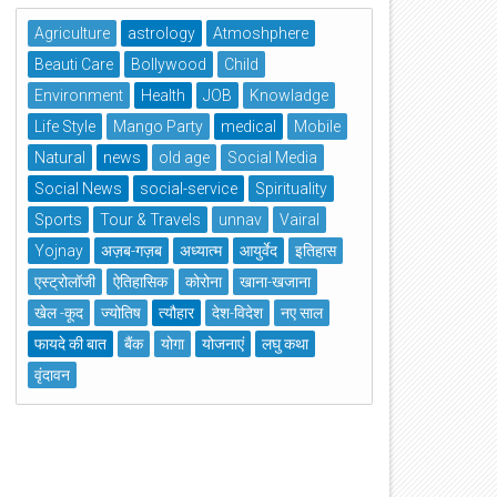
Agriculture
astrology
Atmoshphere
Beauti Care
Bollywood
Child
Environment
Health
JOB
Knowladge
Life Style
Mango Party
medical
Mobile
Natural
news
old age
Social Media
Social News
social-service
Spirituality
Sports
Tour & Travels
unnav
Vairal
Yojnay
अज़ब-गज़ब
अध्यात्म
आयुर्वेद
इतिहास
एस्ट्रोलॉजी
ऐतिहासिक
कोरोना
खाना-खजाना
खेल -कूद
ज्योतिष
त्यौहार
देश-विदेश
नए साल
फायदे की बात
बैंक
योगा
योजनाएं
लघु कथा
वृंदावन