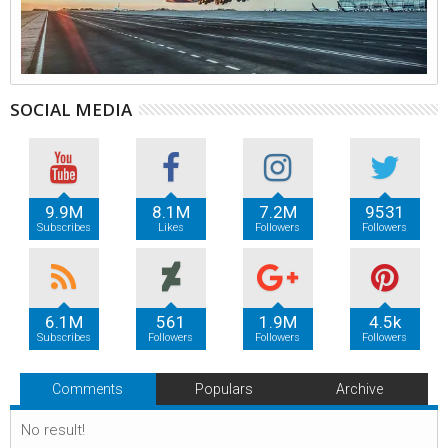
SOCIAL MEDIA
9.9M
8.1M
7.2M
9531
Subscribes
Likes
Followers
Followers
6.1M
561
1.9M
4.5k
Subscribes
Followers
Followers
Followers
Comments
Populars
Archive
No result!