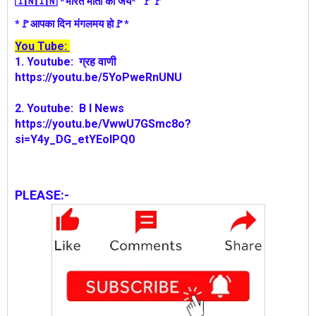
🇮🇳🇮🇳 *भारत माता की जय* 🚩🚩
*🚩आपका दिन मंगलमय हो🚩*
You Tube:
1.
Youtube:
ग्रह वाणी
https://youtu.be/5YoPweRnUNU
2. Youtube: B I News
https://youtu.be/VwwU7GSmc8o?
si=Y4y_DG_etYEolPQ0
PLEASE:-