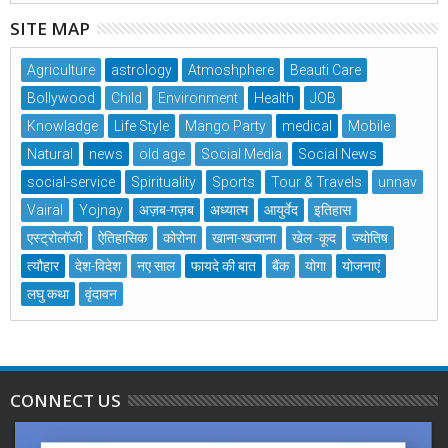
SITE MAP
Agriculture
astrology
Atmoshphere
Beauti Care
Bollywood
Child
Environment
Health
JOB
Knowladge
Life Style
Mango Party
medical
Mobile
Natural
news
old age
Social Media
Social News
social-service
Spirituality
Sports
Tour & Travels
unnav
Vairal
Yojnay
अज़ब-गज़ब
अध्यात्म
आयुर्वेद
इतिहास
एस्ट्रोलॉजी
ऐतिहासिक
कोरोना
खाना-खजाना
खेल -कूद
ज्योतिष
त्यौहार
देश-विदेश
नए साल
फायदे की बात
बैंक
योगा
योजनाएं
लघु कथा
वृंदावन
CONNECT US