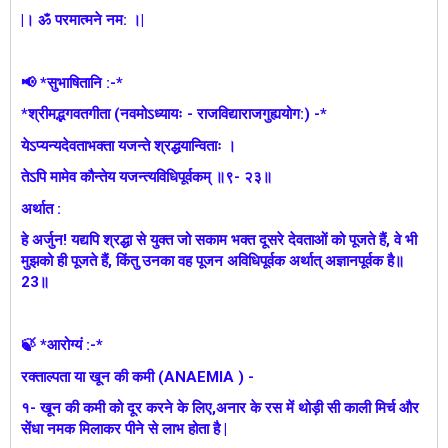
|। ॐ परमात्मने नम: ।|
📢 *सुभाषितानि :-*
*श्रीमद्भगवतगीता (नवमोऽध्यायः - राजविद्याराजगुह्ययोग:) -*
येऽप्यन्यदेवताभक्ता यजन्ते श्रद्धयान्विताः ।
तेऽपि मामेव कौन्तेय यजन्त्यविधिपूर्वकम् ॥९- २३॥
अर्थात :
हे अर्जुन! यद्यपि श्रद्धा से युक्त जो सकाम भक्त दूसरे देवताओं को पूजते हैं, वे भी
मुझको ही पूजते हैं, किंतु उनका वह पूजन अविधिपूर्वक अर्थात्‌ अज्ञानपूर्वक है॥
23॥
🍃 *आरोग्यं :-*
रक्ताल्पता या खून की कमी (ANAEMIA ) -
१- खून की कमी को दूर करने के लिए,अनार के रस में थोड़ी सी काली मिर्च और
सेंधा नमक मिलाकर पीने से लाभ होता है |