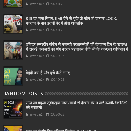
newsbin24
2026-8-7
RBI का नया नियम, EMI देने से चूके तो फोन हो जायगा LOCK,
भुगतान के बाद इतनी देर में होगा अनलॉक
newsbin24
2026-8-7
डॉक्टर समरदीप पांडेय ने यशस्वी प्रधानमंत्री जी के जन्म दिन के उपलक्ष
में सफाई कर्मचारी को अंग वस्त्र पहनाकर मोदी जी के स्वच्छता अभियान में
सहयोग किया
newsbin24
2025-9-17
मेहंदी क्या है और इसे कैसे लगाए
newsbin24
2024-9-25
RANDOM POSTS
साल का पहला सूर्यग्रहण नग्न आंखों से देखनी की न करें गलती-वैज्ञानिकों
की चेतावनी
newsbin24
2025-3-28