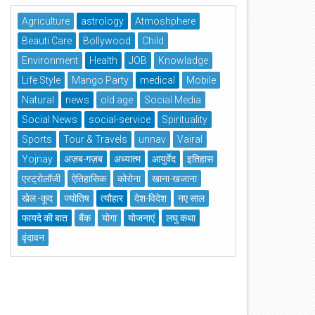
Agriculture
astrology
Atmoshphere
Beauti Care
Bollywood
Child
Environment
Health
JOB
Knowladge
Life Style
Mango Party
medical
Mobile
Natural
news
old age
Social Media
Social News
social-service
Spirituality
Sports
Tour & Travels
unnav
Vairal
Yojnay
अज़ब-गज़ब
अध्यात्म
आयुर्वेद
इतिहास
एस्ट्रोलॉजी
ऐतिहासिक
कोरोना
खाना-खजाना
खेल -कूद
ज्योतिष
त्यौहार
देश-विदेश
नए साल
फायदे की बात
बैंक
योगा
योजनाएं
लघु कथा
वृंदावन