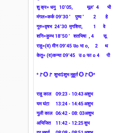
शु क्र= धनु 10°05, मूल' 4 भी
मंगल=कर्क 09°30 ' पुष्य ' 2 हे
गुरु=वृषभ 24°30 मृगशिरा, 1 वे
शनि=कुम्भ 18°50 ' शतभिषा , 4 सू
राहू=(व) मीन 09°45 उo भा o, 2 थ
केतु= (व)कन्या 09°45 उ o फा o 4 पी
*🚩💮🚩 शुभा$शुभ मुहूर्त 💮🚩💮*
राहू काल
09:23 - 10:43
अशुभ
यम घंटा
13:24 - 14:45
अशुभ
गुली काल
06:42 - 08: 03अशुभ
अभिजित
11:42 - 12:25
शुभ
दूर मुहूर्त
08:08 - 08:51
अशुभ