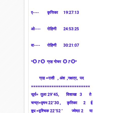
ए----
कृत्तिका
19:27:13
ओ----
रोहिणी
24:53:25
वा----
रोहिणी
30:21:07
*💮🚩💮 ग्रह गोचर 💮🚩💮*
ग्रह =राशी , अंश ,नक्षत्र, पद
==========================
सूर्य= तुला 29°45, विशाखा 3 ते
चन्द्र=वृषभ 22°30 , कृतिका 2 ई
बुध =वृश्चिक 22°52 ' ज्येष्ठा 2 या