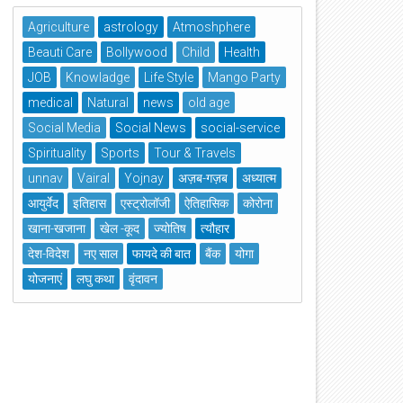
Agriculture
astrology
Atmoshphere
Beauti Care
Bollywood
Child
Health
JOB
Knowladge
Life Style
Mango Party
medical
Natural
news
old age
Social Media
Social News
social-service
Spirituality
Sports
Tour & Travels
unnav
Vairal
Yojnay
अज़ब-गज़ब
अध्यात्म
आयुर्वेद
इतिहास
एस्ट्रोलॉजी
ऐतिहासिक
कोरोना
खाना-खजाना
खेल -कूद
ज्योतिष
त्यौहार
देश-विदेश
नए साल
फायदे की बात
बैंक
योगा
योजनाएं
लघु कथा
वृंदावन