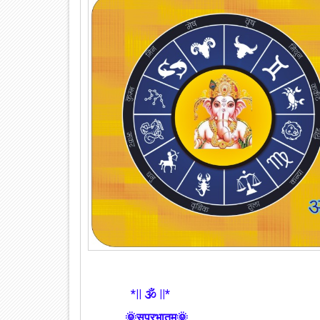
*|| 🕉️ ||*
🌞सुप्रभातम🌞