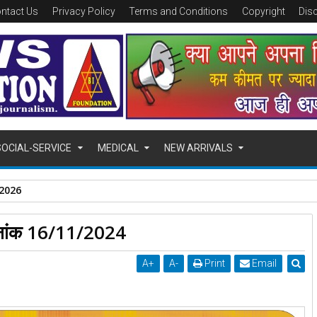
ntact Us
Privacy Policy
Terms and Conditions
Copyright
Dis
SOCIAL-SERVICE
MEDICAL
NEW ARRIVALS
/08/2026,
दिनांक 16/11/2024
A
+
A
-
Print
Email