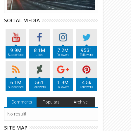
SOCIAL MEDIA
9.9M
8.1M
7.2M
9531
Subscribes
Likes
Followers
Followers
6.1M
561
1.9M
4.5k
Subscribes
Followers
Followers
Followers
Comments
Populars
Archive
No result!
SITE MAP