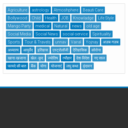
Agriculture
astrology
Atmoshphere
Beauti Care
Bollywood
Child
Health
JOB
Knowladge
Life Style
Mango Party
medical
Natural
news
old age
Social Media
Social News
social-service
Spirituality
Sports
Tour & Travels
unnav
Vairal
Yojnay
अज़ब-गज़ब
अध्यात्म
आयुर्वेद
इतिहास
एस्ट्रोलॉजी
ऐतिहासिक
कोरोना
खाना-खजाना
खेल -कूद
ज्योतिष
त्यौहार
देश-विदेश
नए साल
फायदे की बात
बैंक
योगा
योजनाएं
लघु कथा
वृंदावन