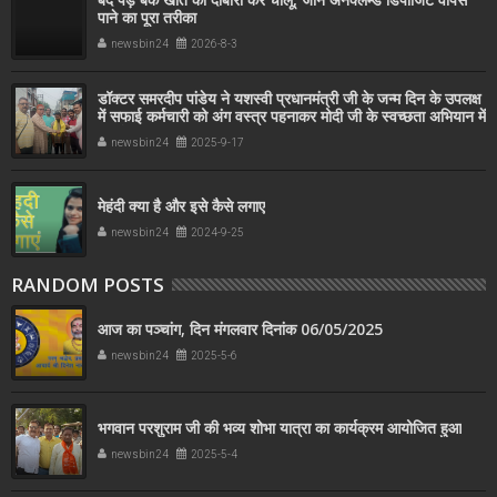
पाने का पूरा तरीका
newsbin24
2026-8-3
डॉक्टर समरदीप पांडेय ने यशस्वी प्रधानमंत्री जी के जन्म दिन के उपलक्ष
में सफाई कर्मचारी को अंग वस्त्र पहनाकर मोदी जी के स्वच्छता अभियान में
सहयोग किया
newsbin24
2025-9-17
मेहंदी क्या है और इसे कैसे लगाए
newsbin24
2024-9-25
RANDOM POSTS
आज का पञ्चांग, दिन मंगलवार दिनांक 06/05/2025
newsbin24
2025-5-6
भगवान परशुराम जी की भव्य शोभा यात्रा का कार्यक्रम आयोजित हुआ
newsbin24
2025-5-4