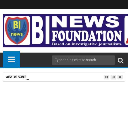
आज का पञ्चांग,दिन,मंगलवार ,दिनांक 04/08/2026,
11
Mar
2025
newsbin24
March 11, 2025
A
+
A
-
Print
Email