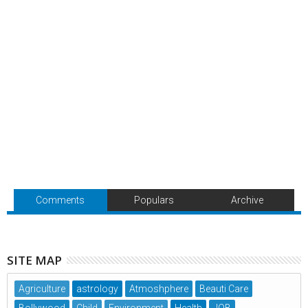
Comments
Populars
Archive
SITE MAP
Agriculture
astrology
Atmoshphere
Beauti Care