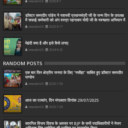
newsbin24
2026-8-7
डॉक्टर समरदीप पांडेय ने यशस्वी प्रधानमंत्री जी के जन्म दिन के उपलक्ष
में सफाई कर्मचारी को अंग वस्त्र पहनाकर मोदी जी के स्वच्छता अभियान में
सहयोग किया
newsbin24
2025-9-17
मेहंदी क्या है और इसे कैसे लगाए
newsbin24
2024-9-25
RANDOM POSTS
एक बार फिर क्षेत्रीय जनता के लिए "मसीहा" साबित हुए डॉक्टर समरदीप
पाण्डेय
newsbin24
2025-7-29
आज का पञ्चांग, दिन मंगलवार दिनांक 29/07/2025
newsbin24
2025-7-29
कारगिल विजय दिवस के अवसर पर BJP के सभी पदाधिकारीयों ने मेजर
अविनाश सिंह भदोरिया की प्रतिमा पर माल्यार्पण किया