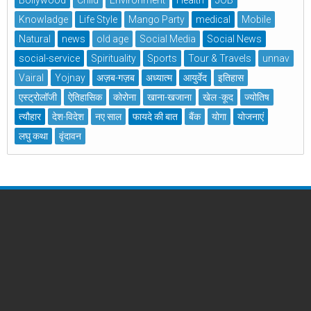
Bollywood
Child
Environment
Health
JOB
Knowladge
Life Style
Mango Party
medical
Mobile
Natural
news
old age
Social Media
Social News
social-service
Spirituality
Sports
Tour & Travels
unnav
Vairal
Yojnay
अज़ब-गज़ब
अध्यात्म
आयुर्वेद
इतिहास
एस्ट्रोलॉजी
ऐतिहासिक
कोरोना
खाना-खजाना
खेल -कूद
ज्योतिष
त्यौहार
देश-विदेश
नए साल
फायदे की बात
बैंक
योगा
योजनाएं
लघु कथा
वृंदावन