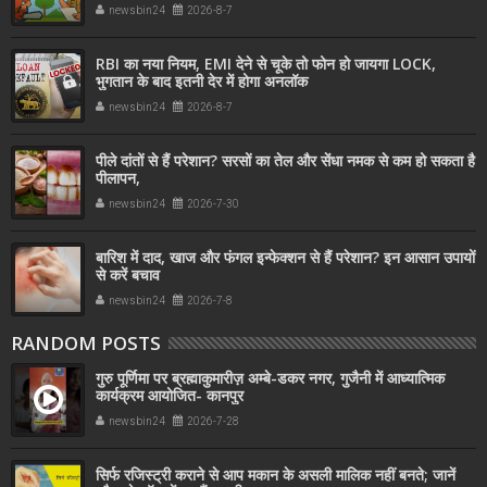
newsbin24
2026-8-7
RBI का नया नियम, EMI देने से चूके तो फोन हो जायगा LOCK,
भुगतान के बाद इतनी देर में होगा अनलॉक
newsbin24
2026-8-7
पीले दांतों से हैं परेशान? सरसों का तेल और सेंधा नमक से कम हो सकता है
पीलापन,
newsbin24
2026-7-30
बारिश में दाद, खाज और फंगल इन्फेक्शन से हैं परेशान? इन आसान उपायों
से करें बचाव
newsbin24
2026-7-8
RANDOM POSTS
गुरु पूर्णिमा पर ब्रह्माकुमारीज़ अम्बे-डकर नगर, गुजैनी में आध्यात्मिक
कार्यक्रम आयोजित- कानपुर
newsbin24
2026-7-28
सिर्फ रजिस्ट्री कराने से आप मकान के असली मालिक नहीं बनते; जानें