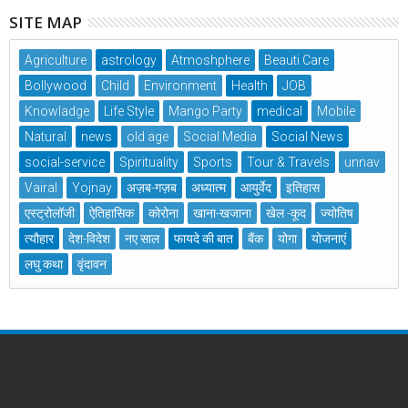
SITE MAP
Agriculture
astrology
Atmoshphere
Beauti Care
Bollywood
Child
Environment
Health
JOB
Knowladge
Life Style
Mango Party
medical
Mobile
Natural
news
old age
Social Media
Social News
social-service
Spirituality
Sports
Tour & Travels
unnav
Vairal
Yojnay
अज़ब-गज़ब
अध्यात्म
आयुर्वेद
इतिहास
एस्ट्रोलॉजी
ऐतिहासिक
कोरोना
खाना-खजाना
खेल -कूद
ज्योतिष
त्यौहार
देश-विदेश
नए साल
फायदे की बात
बैंक
योगा
योजनाएं
लघु कथा
वृंदावन