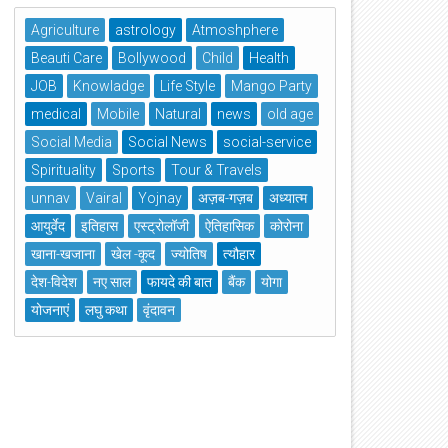
Agriculture
astrology
Atmoshphere
Beauti Care
Bollywood
Child
Health
JOB
Knowladge
Life Style
Mango Party
medical
Mobile
Natural
news
old age
Social Media
Social News
social-service
Spirituality
Sports
Tour & Travels
unnav
Vairal
Yojnay
अज़ब-गज़ब
अध्यात्म
आयुर्वेद
इतिहास
एस्ट्रोलॉजी
ऐतिहासिक
कोरोना
खाना-खजाना
खेल -कूद
ज्योतिष
त्यौहार
देश-विदेश
नए साल
फायदे की बात
बैंक
योगा
योजनाएं
लघु कथा
वृंदावन