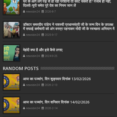
घर के आगे लगे पेड़ से हो रही परेशानी तो काट सकते हैं? पंजाब ही नहीं,
दिल्‍ली-यूपी समेत पूरे देश का नियम जान लें
newsbin24
2026-8-7
डॉक्टर समरदीप पांडेय ने यशस्वी प्रधानमंत्री जी के जन्म दिन के उपलक्ष
में सफाई कर्मचारी को अंग वस्त्र पहनाकर मोदी जी के स्वच्छता अभियान में
सहयोग किया
newsbin24
2025-9-17
मेहंदी क्या है और इसे कैसे लगाए
newsbin24
2024-9-25
RANDOM POSTS
आज का पञ्चांग, दिन शुक्रवार दिनांक 13/02/2026
newsbin24
2026-2-13
आज का पञ्चांग, दिन शनिवार दिनांक 14/02/2026
newsbin24
2026-2-14