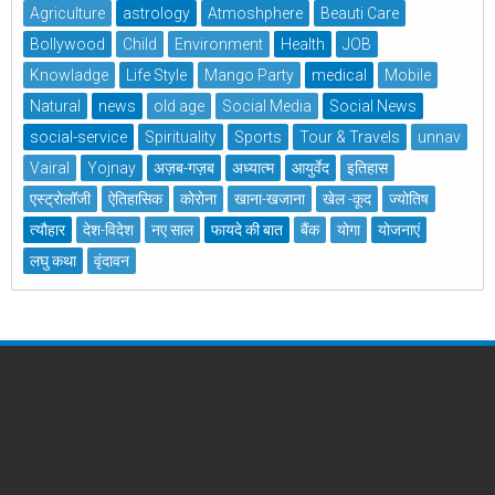
Agriculture
astrology
Atmoshphere
Beauti Care
Bollywood
Child
Environment
Health
JOB
Knowladge
Life Style
Mango Party
medical
Mobile
Natural
news
old age
Social Media
Social News
social-service
Spirituality
Sports
Tour & Travels
unnav
Vairal
Yojnay
अज़ब-गज़ब
अध्यात्म
आयुर्वेद
इतिहास
एस्ट्रोलॉजी
ऐतिहासिक
कोरोना
खाना-खजाना
खेल -कूद
ज्योतिष
त्यौहार
देश-विदेश
नए साल
फायदे की बात
बैंक
योगा
योजनाएं
लघु कथा
वृंदावन