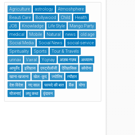
Agriculture
astrology
Atmoshphere
Beauti Care
Bollywood
Child
Health
JOB
Knowladge
Life Style
Mango Party
medical
Mobile
Natural
news
old age
Social Media
Social News
social-service
Spirituality
Sports
Tour & Travels
unnav
Vairal
Yojnay
अज़ब-गज़ब
अध्यात्म
आयुर्वेद
इतिहास
एस्ट्रोलॉजी
ऐतिहासिक
कोरोना
खाना-खजाना
खेल -कूद
ज्योतिष
त्यौहार
देश-विदेश
नए साल
फायदे की बात
बैंक
योगा
योजनाएं
लघु कथा
वृंदावन