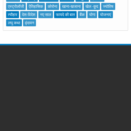
एस्ट्रोलॉजी
ऐतिहासिक
कोरोना
खाना-खजाना
खेल -कूद
ज्योतिष
त्यौहार
देश-विदेश
नए साल
फायदे की बात
बैंक
योगा
योजनाएं
लघु कथा
वृंदावन