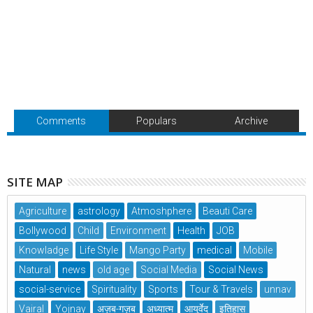
Comments
Populars
Archive
SITE MAP
Agriculture
astrology
Atmoshphere
Beauti Care
Bollywood
Child
Environment
Health
JOB
Knowladge
Life Style
Mango Party
medical
Mobile
Natural
news
old age
Social Media
Social News
social-service
Spirituality
Sports
Tour & Travels
unnav
Vairal
Yojnay
अज़ब-गज़ब
अध्यात्म
आयुर्वेद
इतिहास