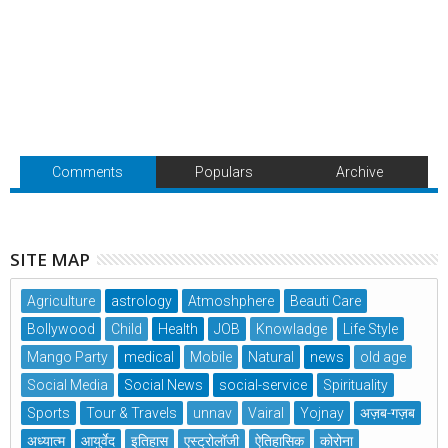
Comments
Populars
Archive
SITE MAP
Agriculture
astrology
Atmoshphere
Beauti Care
Bollywood
Child
Health
JOB
Knowladge
Life Style
Mango Party
medical
Mobile
Natural
news
old age
Social Media
Social News
social-service
Spirituality
Sports
Tour & Travels
unnav
Vairal
Yojnay
अज़ब-गज़ब
अध्यात्म
आयुर्वेद
इतिहास
एस्ट्रोलॉजी
ऐतिहासिक
कोरोना