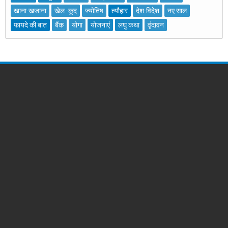
खाना-खजाना
खेल -कूद
ज्योतिष
त्यौहार
देश-विदेश
नए साल
फायदे की बात
बैंक
योगा
योजनाएं
लघु कथा
वृंदावन