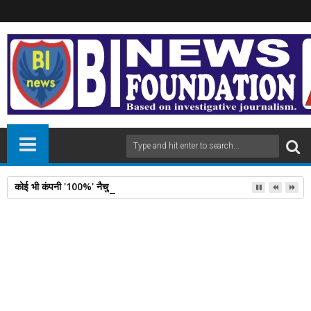
कोई भी कंपनी '100%' नैचुरल या शुद्ध का दावा नहीं कर सकती FSSAI का ये कानून स
26
Sep
2024
newsbin24
September 26, 2024
A
+
A
-
Print
Email