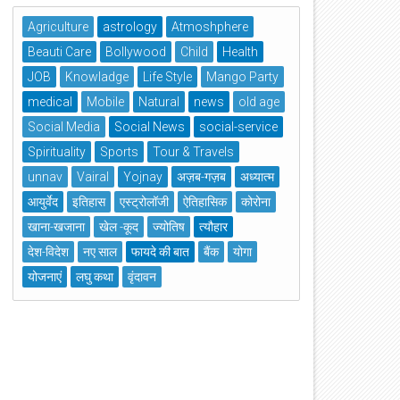
Agriculture
astrology
Atmoshphere
Beauti Care
Bollywood
Child
Health
JOB
Knowladge
Life Style
Mango Party
medical
Mobile
Natural
news
old age
Social Media
Social News
social-service
Spirituality
Sports
Tour & Travels
unnav
Vairal
Yojnay
अज़ब-गज़ब
अध्यात्म
आयुर्वेद
इतिहास
एस्ट्रोलॉजी
ऐतिहासिक
कोरोना
खाना-खजाना
खेल -कूद
ज्योतिष
त्यौहार
देश-विदेश
नए साल
फायदे की बात
बैंक
योगा
योजनाएं
लघु कथा
वृंदावन