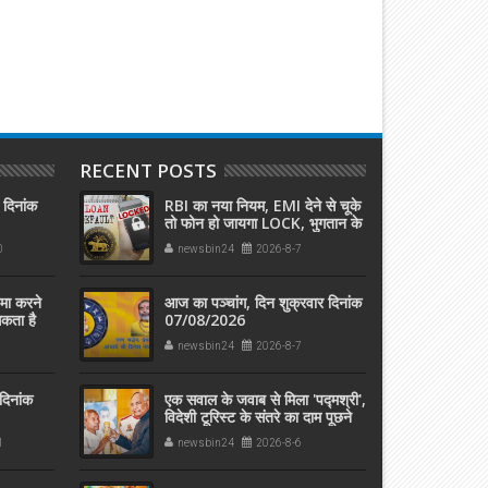
RECENT POSTS
 दिनांक
RBI का नया नियम, EMI देने से चूके
तो फोन हो जायगा LOCK, भुगतान के
बाद इतनी देर में होगा अनलॉक
0
newsbin24
2026-8-7
जमा करने
आज का पञ्चांग, दिन शुक्रवार दिनांक
सकता है
07/08/2026
newsbin24
2026-8-7
दिनांक
एक सवाल के जवाब से मिला 'पद्मश्री',
विदेशी टूरिस्ट के संतरे का दाम पूछने
पर,अनपढ़ फलवाले को दिला दिया
1
newsbin24
2026-8-6
इनाम जानिए कैसे .....?