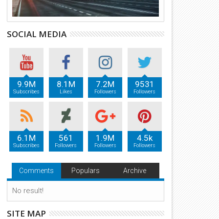
SOCIAL MEDIA
9.9M
8.1M
7.2M
9531
Subscribes
Likes
Followers
Followers
6.1M
561
1.9M
4.5k
Subscribes
Followers
Followers
Followers
Comments
Populars
Archive
No result!
SITE MAP