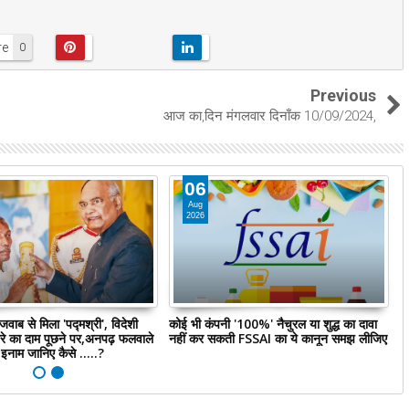
re
0
Previous
आज का,दिन मंगलवार दिनाँक 10/09/2024,
06
Aug
2026
वाब से मिला 'पद्मश्री', विदेशी
कोई भी कंपनी '100%' नैचुरल या शुद्ध का दावा
ड
ंतरे का दाम पूछने पर,अनपढ़ फलवाले
नहीं कर सकती FSSAI का ये कानून समझ लीजिए
क
इनाम जानिए कैसे .....?
स