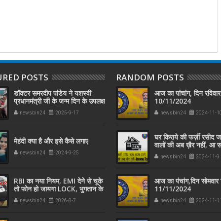
URED POSTS
RANDOM POSTS
डॉक्टर समरदीप पांडेय ने यशस्वी
आज का पांचांग, दिन रविवार
प्रधानमंत्री जी के जन्म दिन के उपलक्ष
10/11/2024
में सफाई कर्मचारी को अंग वस्त्र
newsbin24
2025-9-17
newsbin24
2024-11-1
पहनाकर मोदी जी के स्वच्छता अभियान
में सहयोग किया
घर किराये की फर्ज़ी रसीद 
मेहंदी क्या है और इसे कैसे लगाए
वालों की अब ख़ैर नहीं, आ 
Income Tax नोटिस
newsbin24
2024-9-25
newsbin24
2024-11-9
RBI का नया नियम, EMI देने से चूके
आज का पंचांग,दिन सोमवार 
तो फोन हो जायगा LOCK, भुगतान के
11/11/2024
बाद इतनी देर में होगा अनलॉक
newsbin24
2026-8-7
newsbin24
2024-11-1