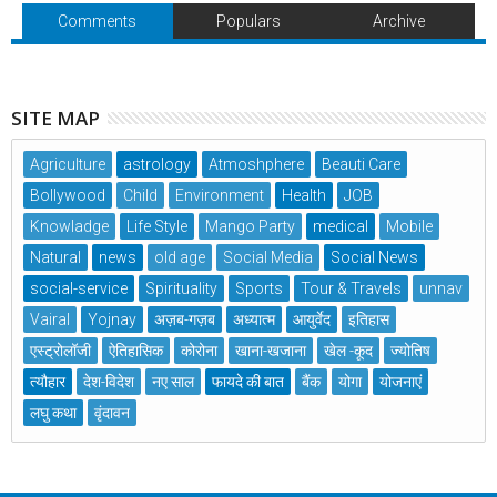
Comments
Populars
Archive
SITE MAP
Agriculture
astrology
Atmoshphere
Beauti Care
Bollywood
Child
Environment
Health
JOB
Knowladge
Life Style
Mango Party
medical
Mobile
Natural
news
old age
Social Media
Social News
social-service
Spirituality
Sports
Tour & Travels
unnav
Vairal
Yojnay
अज़ब-गज़ब
अध्यात्म
आयुर्वेद
इतिहास
एस्ट्रोलॉजी
ऐतिहासिक
कोरोना
खाना-खजाना
खेल -कूद
ज्योतिष
त्यौहार
देश-विदेश
नए साल
फायदे की बात
बैंक
योगा
योजनाएं
लघु कथा
वृंदावन