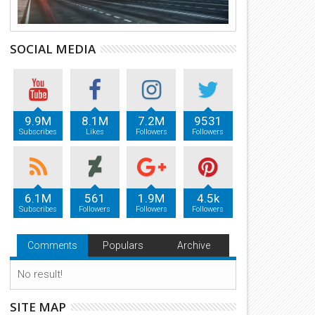
SOCIAL MEDIA
9.9M
8.1M
7.2M
9531
Subscribes
Likes
Followers
Followers
6.1M
561
1.9M
4.5k
Subscribes
Followers
Followers
Followers
Comments
Populars
Archive
No result!
SITE MAP