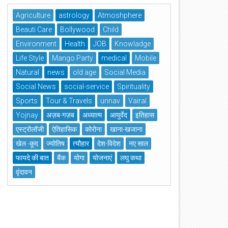
Agriculture
astrology
Atmoshphere
Beauti Care
Bollywood
Child
Environment
Health
JOB
Knowladge
Life Style
Mango Party
medical
Mobile
Natural
news
old age
Social Media
Social News
social-service
Spirituality
Sports
Tour & Travels
unnav
Vairal
Yojnay
अज़ब-गज़ब
अध्यात्म
आयुर्वेद
इतिहास
एस्ट्रोलॉजी
ऐतिहासिक
कोरोना
खाना-खजाना
खेल -कूद
ज्योतिष
त्यौहार
देश-विदेश
नए साल
फायदे की बात
बैंक
योगा
योजनाएं
लघु कथा
वृंदावन