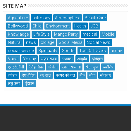
SITE MAP
Agriculture
astrology
Atmoshphere
Beauti Care
Bollywood
Child
Environment
Health
JOB
Knowladge
Life Style
Mango Party
medical
Mobile
Natural
news
old age
Social Media
Social News
social-service
Spirituality
Sports
Tour & Travels
unnav
Vairal
Yojnay
अज़ब-गज़ब
अध्यात्म
आयुर्वेद
इतिहास
एस्ट्रोलॉजी
ऐतिहासिक
कोरोना
खाना-खजाना
खेल -कूद
ज्योतिष
त्यौहार
देश-विदेश
नए साल
फायदे की बात
बैंक
योगा
योजनाएं
लघु कथा
वृंदावन