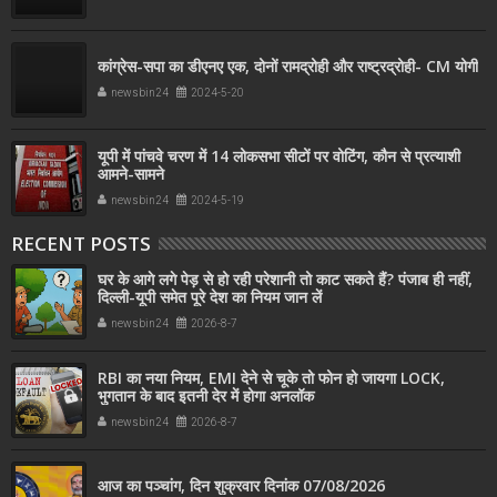
कांग्रेस-सपा का डीएनए एक, दोनों रामद्रोही और राष्ट्रद्रोही- CM योगी
newsbin24
2024-5-20
यूपी में पांचवे चरण में 14 लोकसभा सीटों पर वोटिंग, कौन से प्रत्याशी
आमने-सामने
newsbin24
2024-5-19
RECENT POSTS
घर के आगे लगे पेड़ से हो रही परेशानी तो काट सकते हैं? पंजाब ही नहीं,
दिल्‍ली-यूपी समेत पूरे देश का नियम जान लें
newsbin24
2026-8-7
RBI का नया नियम, EMI देने से चूके तो फोन हो जायगा LOCK,
भुगतान के बाद इतनी देर में होगा अनलॉक
newsbin24
2026-8-7
आज का पञ्चांग, दिन शुक्रवार दिनांक 07/08/2026