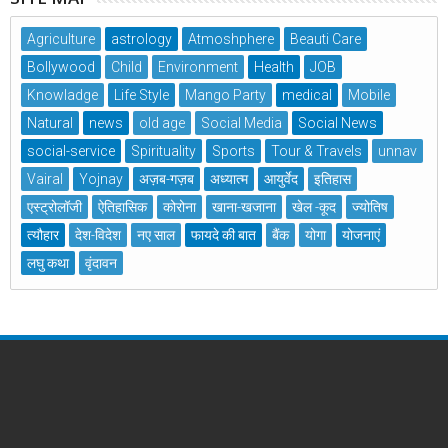
Agriculture
astrology
Atmoshphere
Beauti Care
Bollywood
Child
Environment
Health
JOB
Knowladge
Life Style
Mango Party
medical
Mobile
Natural
news
old age
Social Media
Social News
social-service
Spirituality
Sports
Tour & Travels
unnav
Vairal
Yojnay
अज़ब-गज़ब
अध्यात्म
आयुर्वेद
इतिहास
एस्ट्रोलॉजी
ऐतिहासिक
कोरोना
खाना-खजाना
खेल -कूद
ज्योतिष
त्यौहार
देश-विदेश
नए साल
फायदे की बात
बैंक
योगा
योजनाएं
लघु कथा
वृंदावन