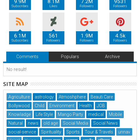
9.9M
8.1M
7.2M
9531
Subscribes
Likes
Followers
Followers
6.1M
561
1.9M
4.5k
Subscribes
Followers
Followers
Followers
Comments
Populars
Archive
No result!
SITE MAP
Agriculture
astrology
Atmoshphere
Beauti Care
Bollywood
Child
Environment
Health
JOB
Knowladge
Life Style
Mango Party
medical
Mobile
Natural
news
old age
Social Media
Social News
social-service
Spirituality
Sports
Tour & Travels
unnav