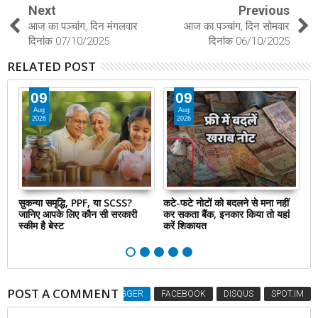
Next
Previous
आज का पञ्चांग, दिन मंगलवार
आज का पञ्चांग, दिन सोमवार
दिनांक 07/10/2025
दिनांक 06/10/2025
RELATED POST
09
09
Aug
Aug
2026
2026
ार
सुकन्या समृद्धि, PPF, या SCSS?
कटे-फटे नोटों को बदलने से मना नहीं
NP
जानिए आपके लिए कौन सी सरकारी
कर सकता बैंक, इनकार किया तो यहां
50
ें
स्कीम है बेस्ट
करें शिकायत
कि
POST A COMMENT
BLOGGER
FACEBOOK
DISQUS
SPOT.IM