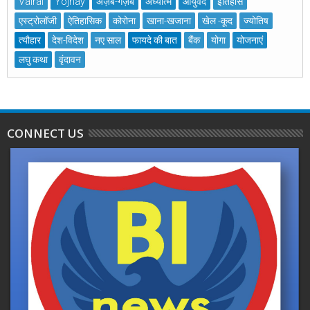
Vairal
Yojnay
अज़ब-गज़ब
अध्यात्म
आयुर्वेद
इतिहास
एस्ट्रोलॉजी
ऐतिहासिक
कोरोना
खाना-खजाना
खेल -कूद
ज्योतिष
त्यौहार
देश-विदेश
नए साल
फायदे की बात
बैंक
योगा
योजनाएं
लघु कथा
वृंदावन
CONNECT US