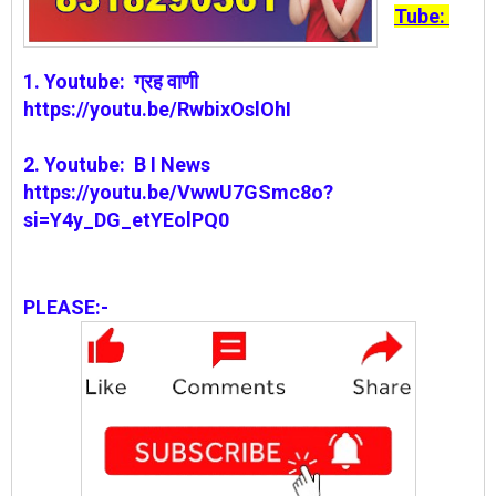
Tube:
1.
Youtube:
ग्रह वाणी
https://youtu.be/RwbixOslOhI
2. Youtube: B I News
https://youtu.be/VwwU7GSmc8o?
si=Y4y_DG_etYEolPQ0
PLEASE:-