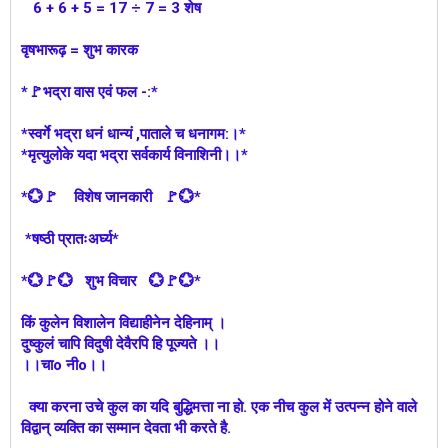
6 + 6 + 5 = 17 ÷ 7 = 3 शेष
वृषभारूढ़ = शुभ कारक
*🚩भद्रा वास एवं फल -:*
*स्वर्गे भद्रा धनं धान्यं ,पाताले च धनागम:।*
*मृत्युलोके यदा भद्रा सर्वकार्य विनाशिनी।।*
*💮🚩 विशेष जानकारी 🚩💮*
*षष्ठी प्रातःअर्घ्य*
*💮🚩💮 शुभ विचार 💮🚩💮*
किं कुलेन विशालेन विद्याहीनेन देहिनाम् ।
दुष्कुलं चापि विदुषी देवैरपि हि पूज्यते ।।
।।चाo नीo।।
क्या करना उचे कुल का यदि बुद्धिमत्ता ना हो. एक नीच कुल में उत्पन्न होने वाले
विद्वान् व्यक्ति का सम्मान देवता भी करते है.