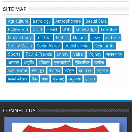
SITE MAP
Agriculture
astrology
Atmoshphere
Beauti Care
Bollywood
Child
Health
JOB
Knowladge
Life Style
Mango Party
medical
Mobile
Natural
news
old age
Social Media
Social News
social-service
Spirituality
Sports
Tour & Travels
unnav
Vairal
Yojnay
अज़ब-गज़ब
अध्यात्म
आयुर्वेद
इतिहास
एस्ट्रोलॉजी
ऐतिहासिक
कोरोना
खाना-खजाना
खेल -कूद
ज्योतिष
त्यौहार
देश-विदेश
नए साल
फायदे की बात
बैंक
योगा
योजनाएं
लघु कथा
वृंदावन
CONNECT US