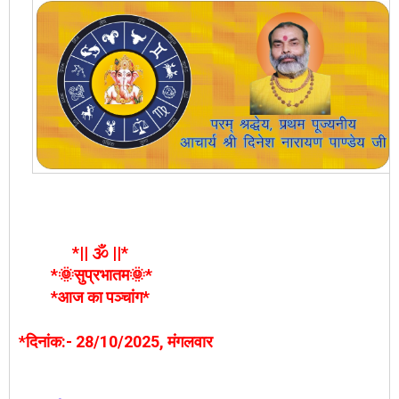
*|| 🕉️ ||*
*🌞सुप्रभातम🌞*
*आज का पञ्चांग*
*दिनांक:- 28/10/2025, मंगलवार