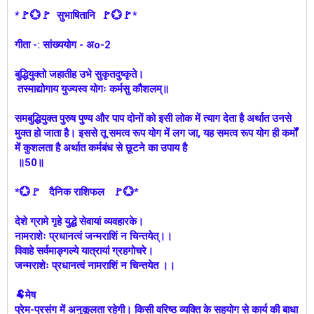
*🚩💮🚩 सुभाषितानि 🚩💮🚩*
गीता -: सांख्ययोग - अo-2
बुद्धियुक्तो जहातीह उभे सुकृतदुष्कृते।
तस्माद्योगाय युज्यस्व योगः कर्मसु कौशलम्‌॥
समबुद्धियुक्त पुरुष पुण्य और पाप दोनों को इसी लोक में त्याग देता है अर्थात उनसे
मुक्त हो जाता है। इससे तू समत्व रूप योग में लग जा, यह समत्व रूप योग ही कर्मों
में कुशलता है अर्थात कर्मबंध से छूटने का उपाय है
॥50॥
*💮🚩 दैनिक राशिफल 🚩💮*
देशे ग्रामे गृहे युद्धे सेवायां व्यवहारके।
नामराशेः प्रधानत्वं जन्मराशिं न चिन्तयेत्।।
विवाहे सर्वमाङ्गल्ये यात्रायां ग्रहगोचरे।
जन्मराशेः प्रधानत्वं नामराशिं न चिन्तयेत ।।
🐏मेष
प्रेम-प्रसंग में अनुकूलता रहेगी। किसी वरिष्ठ व्यक्ति के सहयोग से कार्य की बाधा