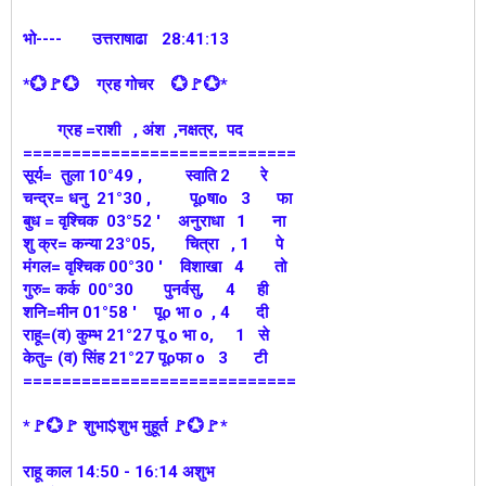
भो----
उत्तराषाढा
28:41:13
*💮🚩💮 ग्रह गोचर 💮🚩💮*
ग्रह =राशी , अंश ,नक्षत्र, पद
============================
सूर्य= तुला 10°49 , स्वाति 2 रे
चन्द्र= धनु 21°30 , पूoषाo 3 फा
बुध = वृश्चिक 03°52 ' अनुराधा 1 ना
शु क्र= कन्या 23°05, चित्रा , 1 पे
मंगल= वृश्चिक 00°30 ' विशाखा 4 तो
गुरु= कर्क 00°30 पुनर्वसु, 4 ही
शनि=मीन 01°58 ' पूo भा o , 4 दी
राहू=(व) कुम्भ 21°27 पू o भा o, 1 से
केतु= (व) सिंह 21°27 पूoफा o 3 टी
============================
*🚩💮🚩 शुभा$शुभ मुहूर्त 🚩💮🚩*
राहू काल 14:50 - 16:14 अशुभ