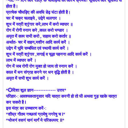
*नोट*-- दिन और रात्रि के चौघड़िया का आरंभ क्रमशः सूर्योदय और सूर्यास्त से
होता है।
प्रत्येक चौघड़िए की अवधि डेढ़ घंटा होती है।
चर में चक्र चलाइये , उद्वेगे थलगार ।
शुभ में स्त्री श्रृंगार करे,लाभ में करो व्यापार ॥
रोग में रोगी स्नान करे ,काल करो भण्डार ।
अमृत में काम सभी करो , सहाय करो कर्तार ॥
अर्थात- चर में वाहन,मशीन आदि कार्य करें ।
उद्वेग में भूमि सम्बंधित एवं स्थायी कार्य करें ।
शुभ में स्त्री श्रृंगार ,सगाई व चूड़ा पहनना आदि कार्य करें ।
लाभ में व्यापार करें ।
रोग में जब रोगी रोग मुक्त हो जाय तो स्नान करें ।
काल में धन संग्रह करने पर धन वृद्धि होती है ।
अमृत में सभी शुभ कार्य करें ।
*💮दिशा शूल ज्ञान------------- उत्तर*
परिहार-: आवश्यकतानुसार यदि यात्रा करनी हो तो घी अथवा गुड़ खाके यात्रा
कर सकते है l
इस मंत्र का उच्चारण करें-:
*शीघ्र गौतम गच्छत्वं ग्रामेषु नगरेषु च l*
*भोजनं वसनं यानं मार्गं मे परिकल्पय: ll*