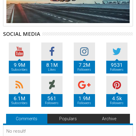
SOCIAL MEDIA
9.9M
8.1M
7.2M
9531
Subscribes
Likes
Followers
Followers
6.1M
561
1.9M
4.5k
Subscribes
Followers
Followers
Followers
Comments
Populars
Archive
No result!