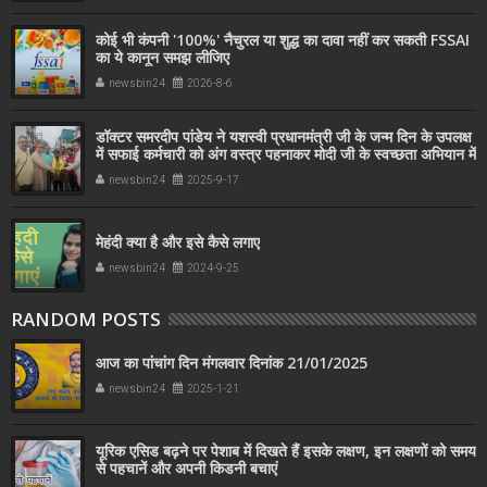
कोई भी कंपनी '100%' नैचुरल या शुद्ध का दावा नहीं कर सकती FSSAI
का ये कानून समझ लीजिए
newsbin24
2026-8-6
डॉक्टर समरदीप पांडेय ने यशस्वी प्रधानमंत्री जी के जन्म दिन के उपलक्ष
में सफाई कर्मचारी को अंग वस्त्र पहनाकर मोदी जी के स्वच्छता अभियान में
सहयोग किया
newsbin24
2025-9-17
मेहंदी क्या है और इसे कैसे लगाए
newsbin24
2024-9-25
RANDOM POSTS
आज का पांचांग दिन मंगलवार दिनांक 21/01/2025
newsbin24
2025-1-21
यूरिक एसिड बढ़ने पर पेशाब में दिखते हैं इसके लक्षण, इन लक्षणों को समय
से पहचानें और अपनी किडनी बचाएं