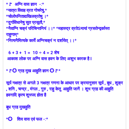
*🚩 अग्नि वास ज्ञान -:*
*यात्रा विवाह व्रत गोचरेषु,*
*चोलोपनिताद्यखिलव्रतेषु ।*
*दुर्गाविधानेषु सुत प्रसूतौ,*
*नैवाग्नि चक्रं परिचिन्तनियं ।।* *महारुद्र व्रतेSमायां ग्रसतेन्द्वर्कास्त
राहुणाम्*
*नित्यनैमित्यके कार्ये अग्निचक्रं न दर्शायेत् ।।*
6 + 3 + 1 = 10 ÷ 4 = 2 शेष
आकाश लोक पर अग्नि वास हवन के लिए अशुभ कारक है l
*🚩💮 ग्रह मुख आहुति ज्ञान 💮🚩*
सूर्य नक्षत्र से अगले 3 नक्षत्र गणना के आधार पर क्रमानुसार सूर्य , बुध , शुक्र
, शनि , चन्द्र , मंगल , गुरु , राहु केतु आहुति जानें । शुभ ग्रह की आहुति
हवनादि कृत्य शुभपद होता है
बुध ग्रह मुखहुति
*💮 शिव वास एवं फल -:*