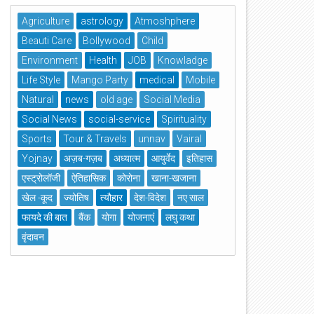
Agriculture
astrology
Atmoshphere
Beauti Care
Bollywood
Child
Environment
Health
JOB
Knowladge
Life Style
Mango Party
medical
Mobile
Natural
news
old age
Social Media
Social News
social-service
Spirituality
Sports
Tour & Travels
unnav
Vairal
Yojnay
अज़ब-गज़ब
अध्यात्म
आयुर्वेद
इतिहास
एस्ट्रोलॉजी
ऐतिहासिक
कोरोना
खाना-खजाना
खेल -कूद
ज्योतिष
त्यौहार
देश-विदेश
नए साल
फायदे की बात
बैंक
योगा
योजनाएं
लघु कथा
वृंदावन