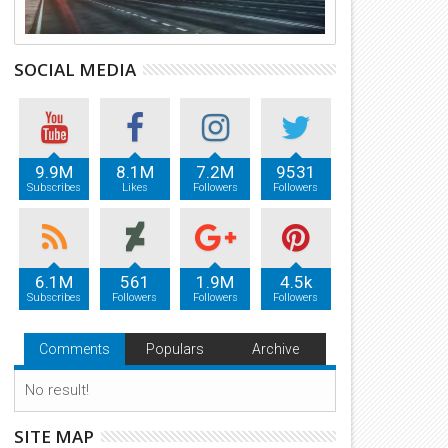
SOCIAL MEDIA
9.9M
8.1M
7.2M
9531
Subscribes
Likes
Followers
Followers
6.1M
561
1.9M
4.5k
Subscribes
Followers
Followers
Followers
Comments
Populars
Archive
No result!
SITE MAP