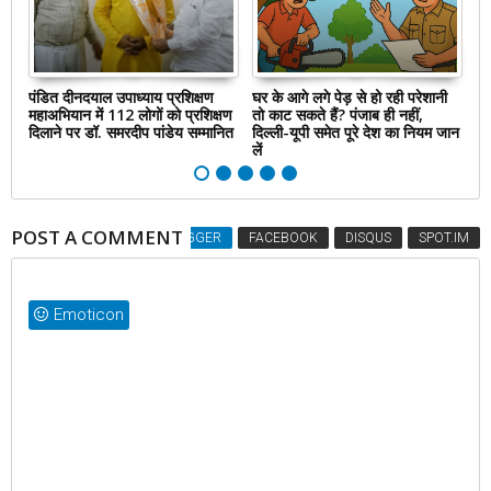
ार
पंडित दीनदयाल उपाध्याय प्रशिक्षण
घर के आगे लगे पेड़ से हो रही परेशानी
RB
महाअभियान में 112 लोगों को प्रशिक्षण
तो काट सकते हैं? पंजाब ही नहीं,
तो
ें
दिलाने पर डॉ. समरदीप पांडेय सम्मानित
दिल्‍ली-यूपी समेत पूरे देश का नियम जान
बा
लें
POST A COMMENT
BLOGGER
FACEBOOK
DISQUS
SPOT.IM
Emoticon