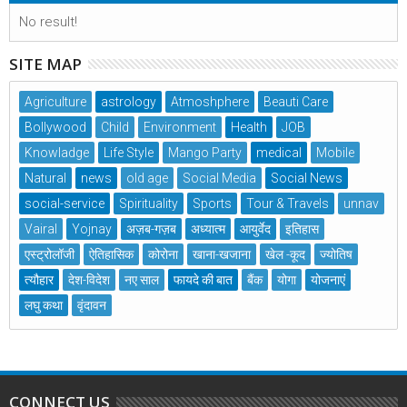
No result!
SITE MAP
Agriculture
astrology
Atmoshphere
Beauti Care
Bollywood
Child
Environment
Health
JOB
Knowladge
Life Style
Mango Party
medical
Mobile
Natural
news
old age
Social Media
Social News
social-service
Spirituality
Sports
Tour & Travels
unnav
Vairal
Yojnay
अज़ब-गज़ब
अध्यात्म
आयुर्वेद
इतिहास
एस्ट्रोलॉजी
ऐतिहासिक
कोरोना
खाना-खजाना
खेल -कूद
ज्योतिष
त्यौहार
देश-विदेश
नए साल
फायदे की बात
बैंक
योगा
योजनाएं
लघु कथा
वृंदावन
CONNECT US