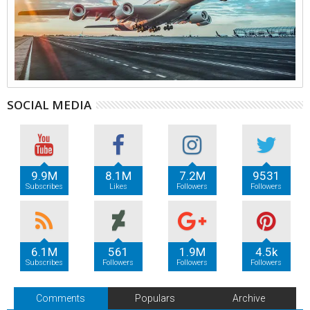
SOCIAL MEDIA
9.9M
8.1M
7.2M
9531
Subscribes
Likes
Followers
Followers
6.1M
561
1.9M
4.5k
Subscribes
Followers
Followers
Followers
Comments
Populars
Archive