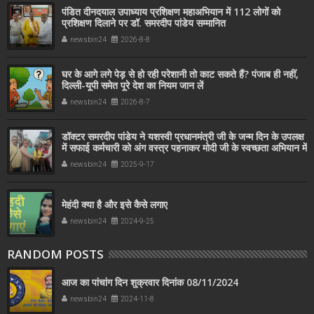
पंडित दीनदयाल उपाध्याय प्रशिक्षण महाअभियान में 112 लोगों को
प्रशिक्षण दिलाने पर डॉ. समरदीप पांडेय सम्मानित
newsbin24
2026-8-8
घर के आगे लगे पेड़ से हो रही परेशानी तो काट सकते हैं? पंजाब ही नहीं,
दिल्‍ली-यूपी समेत पूरे देश का नियम जान लें
newsbin24
2026-8-7
डॉक्टर समरदीप पांडेय ने यशस्वी प्रधानमंत्री जी के जन्म दिन के उपलक्ष
में सफाई कर्मचारी को अंग वस्त्र पहनाकर मोदी जी के स्वच्छता अभियान में
सहयोग किया
newsbin24
2025-9-17
मेहंदी क्या है और इसे कैसे लगाए
newsbin24
2024-9-25
RANDOM POSTS
आज का पांचांग दिन शुक्रवार दिनांक 08/11/2024
newsbin24
2024-11-8