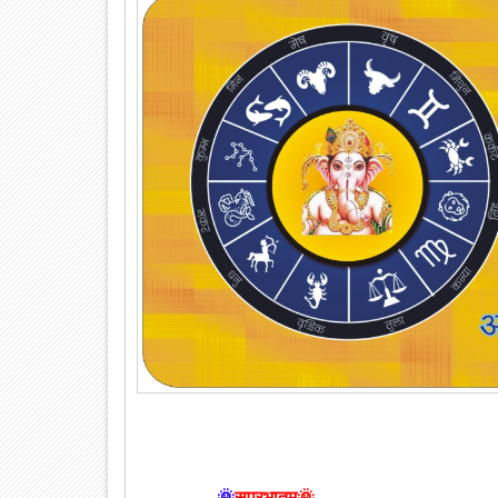
🌞
सुप्रभातम🌞