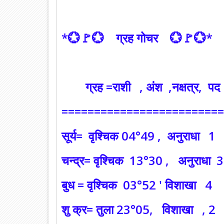
*💮🚩💮 ग्रह गोचर 💮🚩💮*
ग्रह =राशी , अंश ,नक्षत्र, पद
=========================
सूर्य= वृश्चिक 04°49 , अनुराधा
चन्द्र= वृश्चिक 13°30 , अनुराधा
बुध = वृश्चिक 03°52 ' विशाखा 
शु क्र= तुला 23°05, विशाखा , 