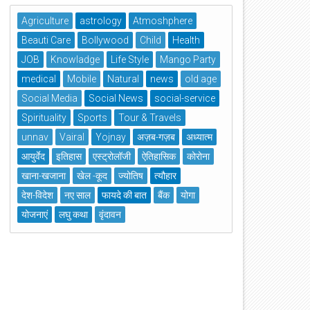
Agriculture
astrology
Atmoshphere
Beauti Care
Bollywood
Child
Health
JOB
Knowladge
Life Style
Mango Party
medical
Mobile
Natural
news
old age
Social Media
Social News
social-service
Spirituality
Sports
Tour & Travels
unnav
Vairal
Yojnay
अज़ब-गज़ब
अध्यात्म
आयुर्वेद
इतिहास
एस्ट्रोलॉजी
ऐतिहासिक
कोरोना
खाना-खजाना
खेल -कूद
ज्योतिष
त्यौहार
देश-विदेश
नए साल
फायदे की बात
बैंक
योगा
योजनाएं
लघु कथा
वृंदावन