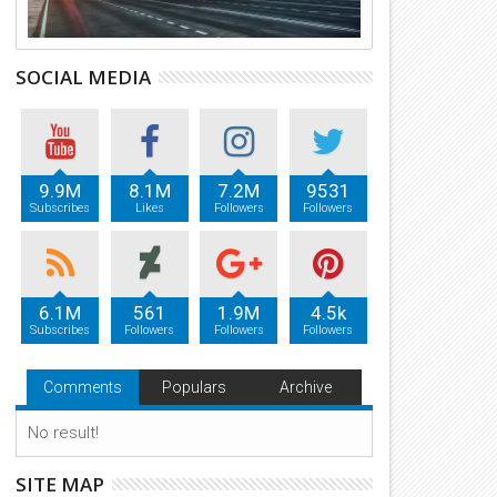
SOCIAL MEDIA
9.9M
8.1M
7.2M
9531
Subscribes
Likes
Followers
Followers
6.1M
561
1.9M
4.5k
Subscribes
Followers
Followers
Followers
Comments
Populars
Archive
No result!
SITE MAP