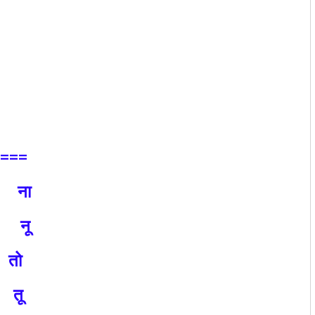
===
 1 ना
 3 नू
4 तो
2 तू