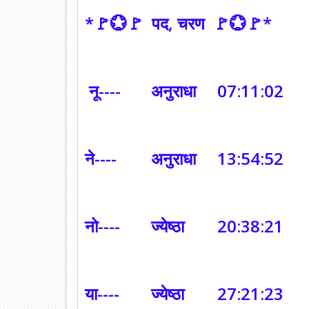
*🚩💮🚩 पद, चरण 🚩💮🚩*
नू----
अनुराधा
07:11:02
ने----
अनुराधा
13:54:52
नो----
ज्येष्ठा
20:38:21
या----
ज्येष्ठा
27:21:23