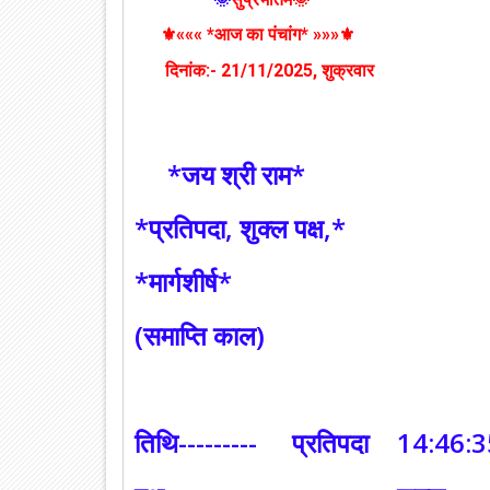
⚜️««« *आज का पंचांग* »»»⚜️
दिनांक:- 21
/11/2025
, शुक्रवार
*जय श्री राम*
*प्रतिपदा, शुक्ल पक्ष,*
*मार्गशीर्ष*
(समाप्ति काल)
तिथि---------
प्रतिपदा
14:46