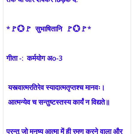
*🚩💮🚩 सुभाषितानि 🚩💮🚩*
गीता -: कर्मयोग अo-3
यस्त्वात्मरतिरेव स्यादात्मतृप्तश्च मानवः।
आत्मन्येव च सन्तुष्टस्तस्य कार्यं न विद्यते॥
परन्तु जो मनुष्य आत्मा में ही रमण करने वाला और