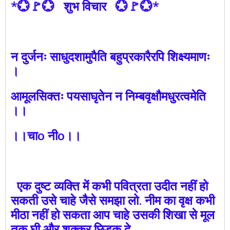
*💮🚩💮 शुभ विचार 💮🚩💮*
न दुर्जनः साधुदशामुपैति बहुप्रकारैरपि शिक्ष्यमाणः
।
आमूलसिक्तः पयसाघृतेन न निम्बवृक्षौमधुरत्वमेति
।।
।।चाo नीo।।
एक दुष्ट व्यक्ति में कभी पवित्रता उदीत नहीं हो
सकती उसे चाहे जैसे समझा लो. नीम का वृक्ष कभी
मीठा नहीं हो सकता आप चाहे उसकी शिखा से मूल
तक घी और शक्कर छिड़क दे.