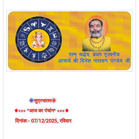
🌞
सुप्रभातम🌞
⚜️««« *आज का पंचांग* »»»⚜️
दिनांक:- 07
/12/2025
, रविवार