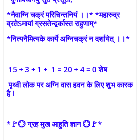
*नैवाग्नि चक्रं परिचिन्तनियं ।।* *महारुद्र
व्रतेSमायां ग्रसतेन्द्वर्कास्त राहुणाम्*
*नित्यनैमित्यके कार्ये अग्निचक्रं न दर्शायेत् ।।*
15 + 3 + 1 + 1 = 20 ÷ 4 = 0 शेष
पृथ्वी लोक पर अग्नि वास हवन के लिए शुभ कारक
है l
*🚩💮 ग्रह मुख आहुति ज्ञान 💮🚩*