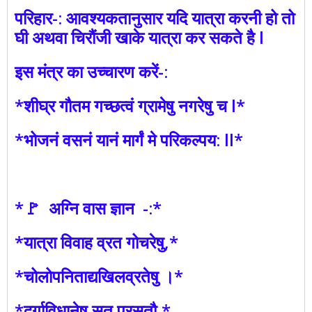
परिहार-: आवश्यकतानुसार यदि यात्रा करनी हो तो
घी अथवा चिरौंजी खाके यात्रा कर सकते है l
इस मंत्र का उच्चारण करें-:
*शीघ्र गौतम गच्छत्वं ग्रामेषु नगरेषु च l*
*भोजनं वसनं यानं मार्गं मे परिकल्पय: ll*
*🚩 अग्नि वास ज्ञान -:*
*यात्रा विवाह व्रत गोचरेषु,*
*चोलोपनिताद्यखिलव्रतेषु ।*
*दुर्गाविधानेषु सुत प्रसूतौ,*