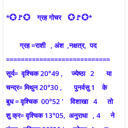
*💮🚩💮 ग्रह गोचर 💮🚩💮*
ग्रह =राशी , अंश ,नक्षत्र, पद
============================
सूर्य= वृश्चिक 20°49 , ज्येष्ठा 2 या
चन्द्र= मिथुन 20°30 , पुनर्वसु 1 के
बुध = वृश्चिक 00°52 ' विशाखा 4 तो
शु क्र= वृश्चिक 13°05, अनुराधा , 4 ने