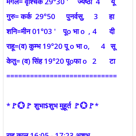
मंगल= वृश्चिक 29°30 ' ज्येष्ठा 4 यू
गुरु= कर्क 29°50 पुनर्वसु, 3 हा
शनि=मीन 01°03 ' पूo भा o , 4 दी
राहू=(व) कुम्भ 19°20 पू o भा o, 4 सू
केतु= (व) सिंह 19°20 पूoफा o 2 टा
============================
*🚩💮🚩 शुभा$शुभ मुहूर्त 🚩💮🚩*
राहू काल 16:05 - 17:23 अशुभ