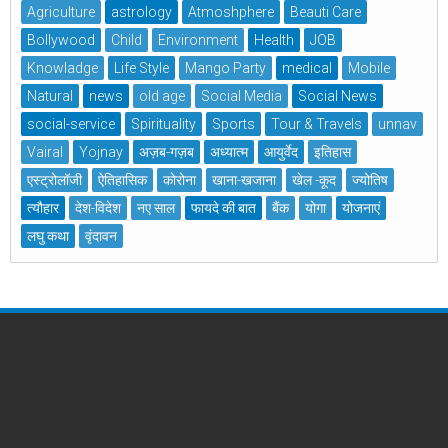
Agriculture
astrology
Atmoshphere
Beauti Care
Bollywood
Child
Environment
Health
JOB
Knowladge
Life Style
Mango Party
medical
Mobile
Natural
news
old age
Social Media
Social News
social-service
Spirituality
Sports
Tour & Travels
unnav
Vairal
Yojnay
अज़ब-गज़ब
अध्यात्म
आयुर्वेद
इतिहास
एस्ट्रोलॉजी
ऐतिहासिक
कोरोना
खाना-खजाना
खेल -कूद
ज्योतिष
त्यौहार
देश-विदेश
नए साल
फायदे की बात
बैंक
योगा
योजनाएं
लघु कथा
वृंदावन