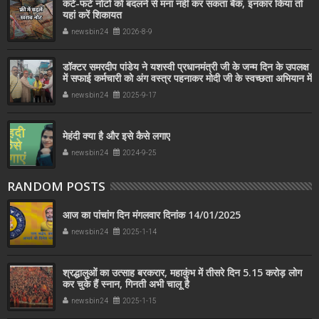
कटे-फटे नोटों को बदलने से मना नहीं कर सकता बैंक, इनकार किया तो
यहां करें शिकायत
newsbin24
2026-8-9
डॉक्टर समरदीप पांडेय ने यशस्वी प्रधानमंत्री जी के जन्म दिन के उपलक्ष
में सफाई कर्मचारी को अंग वस्त्र पहनाकर मोदी जी के स्वच्छता अभियान में
सहयोग किया
newsbin24
2025-9-17
मेहंदी क्या है और इसे कैसे लगाए
newsbin24
2024-9-25
RANDOM POSTS
आज का पांचांग दिन मंगलवार दिनांक 14/01/2025
newsbin24
2025-1-14
श्रद्धालुओं का उत्साह बरकरार, महाकुंभ में तीसरे दिन 5.15 करोड़ लोग
कर चुके हैं स्नान, गिनती अभी चालू है
newsbin24
2025-1-15