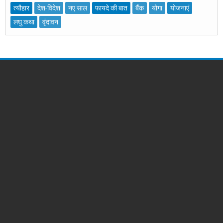
त्यौहार
देश-विदेश
नए साल
फायदे की बात
बैंक
योगा
योजनाएं
लघु कथा
वृंदावन