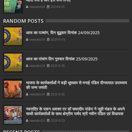
newsbin24
2024-9-25
RANDOM POSTS
आज का पञ्चांग, दिन बुद्धवार दिनांक 24/09/2025
newsbin24
2025-9-24
आज का पांचांग दिन गुरुवार दिनांक 25/09/2025
newsbin24
2025-9-25
भाजपा के कार्यकर्ताओं ने बड़ी धूमधाम से मनाई पंडित दीनदयाल उपाध्याय
की जन्म जयंती
newsbin24
2025-9-25
नवरात्रि के पावन अवसर पर डॉ समरदीप पांडेय ने जूही मंडल के अपने
साथी कार्यकर्ताओं के साथ क्षेत्रीय पार्षद श्री नवीन पंडित एवं विधायक
श्री महेश त्रिवेदी जी को मां दुर्गा की प्रतिमा भेंट की।
newsbin24
2025-9-23