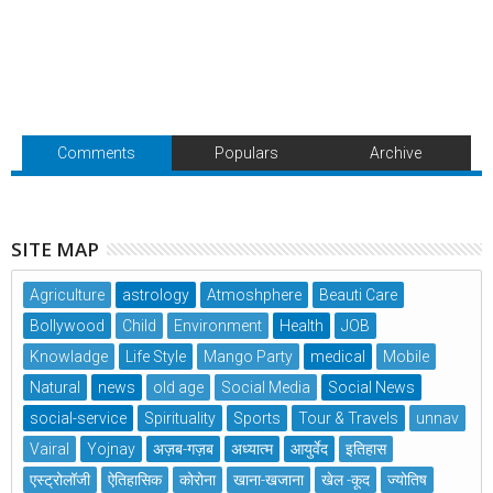
Comments
Populars
Archive
SITE MAP
Agriculture
astrology
Atmoshphere
Beauti Care
Bollywood
Child
Environment
Health
JOB
Knowladge
Life Style
Mango Party
medical
Mobile
Natural
news
old age
Social Media
Social News
social-service
Spirituality
Sports
Tour & Travels
unnav
Vairal
Yojnay
अज़ब-गज़ब
अध्यात्म
आयुर्वेद
इतिहास
एस्ट्रोलॉजी
ऐतिहासिक
कोरोना
खाना-खजाना
खेल -कूद
ज्योतिष