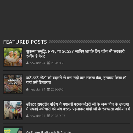
FEATURED POSTS
सुकन्या समृद्धि, PPF, या SCSS? जानिए आपके लिए कौन सी सरकारी
स्कीम है बेस्ट
newsbin24
2026-8-9
कटे-फटे नोटों को बदलने से मना नहीं कर सकता बैंक, इनकार किया तो
यहां करें शिकायत
newsbin24
2026-8-9
डॉक्टर समरदीप पांडेय ने यशस्वी प्रधानमंत्री जी के जन्म दिन के उपलक्ष
में सफाई कर्मचारी को अंग वस्त्र पहनाकर मोदी जी के स्वच्छता अभियान में
सहयोग किया
newsbin24
2025-9-17
मेहंदी क्या है और इसे कैसे लगाए