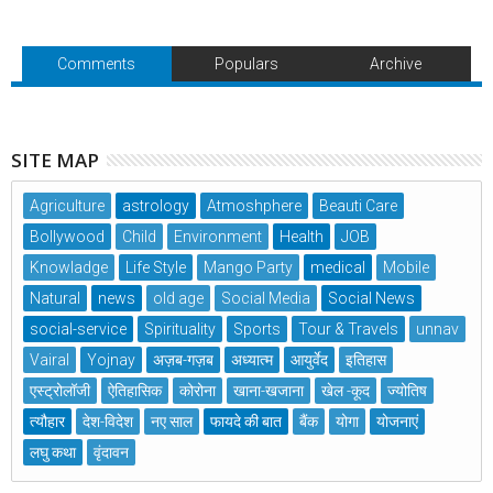
Comments
Populars
Archive
SITE MAP
Agriculture
astrology
Atmoshphere
Beauti Care
Bollywood
Child
Environment
Health
JOB
Knowladge
Life Style
Mango Party
medical
Mobile
Natural
news
old age
Social Media
Social News
social-service
Spirituality
Sports
Tour & Travels
unnav
Vairal
Yojnay
अज़ब-गज़ब
अध्यात्म
आयुर्वेद
इतिहास
एस्ट्रोलॉजी
ऐतिहासिक
कोरोना
खाना-खजाना
खेल -कूद
ज्योतिष
त्यौहार
देश-विदेश
नए साल
फायदे की बात
बैंक
योगा
योजनाएं
लघु कथा
वृंदावन