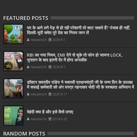
FEATURED POSTS
घर के आगे लगे पेड़ से हो रही परेशानी तो काट सकते हैं? पंजाब ही नहीं,
दिल्‍ली-यूपी समेत पूरे देश का नियम जान लें
newsbin24
2026-8-7
RBI का नया नियम, EMI देने से चूके तो फोन हो जायगा LOCK,
भुगतान के बाद इतनी देर में होगा अनलॉक
newsbin24
2026-8-7
डॉक्टर समरदीप पांडेय ने यशस्वी प्रधानमंत्री जी के जन्म दिन के उपलक्ष
में सफाई कर्मचारी को अंग वस्त्र पहनाकर मोदी जी के स्वच्छता अभियान में
सहयोग किया
newsbin24
2025-9-17
मेहंदी क्या है और इसे कैसे लगाए
newsbin24
2024-9-25
RANDOM POSTS