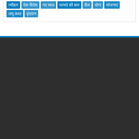
त्यौहार
देश-विदेश
नए साल
फायदे की बात
बैंक
योगा
योजनाएं
लघु कथा
वृंदावन