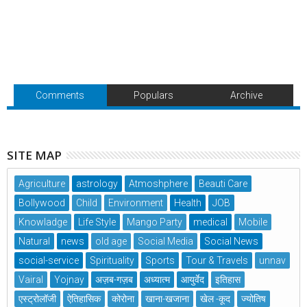
Comments
Populars
Archive
SITE MAP
Agriculture
astrology
Atmoshphere
Beauti Care
Bollywood
Child
Environment
Health
JOB
Knowladge
Life Style
Mango Party
medical
Mobile
Natural
news
old age
Social Media
Social News
social-service
Spirituality
Sports
Tour & Travels
unnav
Vairal
Yojnay
अज़ब-गज़ब
अध्यात्म
आयुर्वेद
इतिहास
एस्ट्रोलॉजी
ऐतिहासिक
कोरोना
खाना-खजाना
खेल -कूद
ज्योतिष