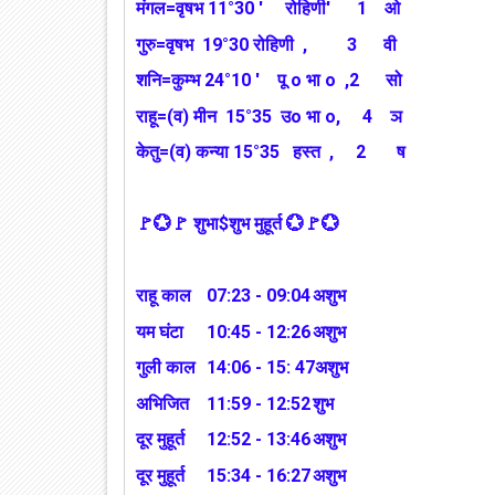
मंगल=वृषभ 11°30 ' रोहिणी' 1 ओ
गुरु=वृषभ 19°30 रोहिणी , 3 वी
शनि=कुम्भ 24°10 ' पू o भा o ,2 सो
राहू=(व) मीन 15°35 उo भा o, 4 ञ
केतु=(व) कन्या 15°35 हस्त , 2 ष
🚩💮🚩 शुभा$शुभ मुहूर्त 💮🚩💮
राहू काल
07:23 - 09:04
अशुभ
यम घंटा
10:45 - 12:26
अशुभ
गुली काल
14:06 - 15: 47अशुभ
अभिजित
11:59 - 12:52
शुभ
दूर मुहूर्त
12:52 - 13:46
अशुभ
दूर मुहूर्त
15:34 - 16:27
अशुभ