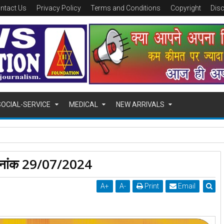
ntact Us
Privacy Policy
Terms and Conditions
Copyright
Dis
SOCIAL-SERVICE
MEDICAL
NEW ARRIVALS
ोन हो जायगा LOCK, भुगतान के बाद इतनी देर में होगा अनलॉक
दिनांक 29/07/2024
A
+
A
-
Print
Email