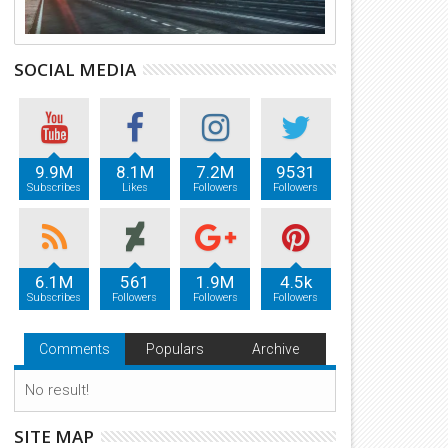
SOCIAL MEDIA
9.9M
8.1M
7.2M
9531
Subscribes
Likes
Followers
Followers
6.1M
561
1.9M
4.5k
Subscribes
Followers
Followers
Followers
Comments
Populars
Archive
No result!
SITE MAP