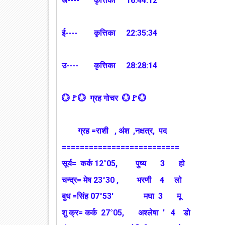
अ----
कृत्तिका
16:44:12
ई----
कृत्तिका
22:35:34
उ----
कृत्तिका
28:28:14
💮🚩💮 ग्रह गोचर 💮🚩💮
ग्रह =राशी , अंश ,नक्षत्र, पद
==========================
सूर्य= कर्क 12°05, पुष्य 3 हो
चन्द्र= मेष 23°30 , भरणी 4 लो
बुध =सिंह 07°53' मघा 3 मू
शु क्र= कर्क 27°05, अश्लेषा ' 4 डो