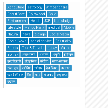
Agriculture
astrology
Atmoshphere
Beauti Care
Bollywood
Child
Environment
Health
JOB
Knowladge
Life Style
Mango Party
medical
Mobile
Natural
news
old age
Social Media
Social News
social-service
Spirituality
Sports
Tour & Travels
unnav
Vairal
Yojnay
अज़ब-गज़ब
अध्यात्म
आयुर्वेद
इतिहास
एस्ट्रोलॉजी
ऐतिहासिक
कोरोना
खाना-खजाना
खेल -कूद
ज्योतिष
त्यौहार
देश-विदेश
नए साल
फायदे की बात
बैंक
योगा
योजनाएं
लघु कथा
वृंदावन