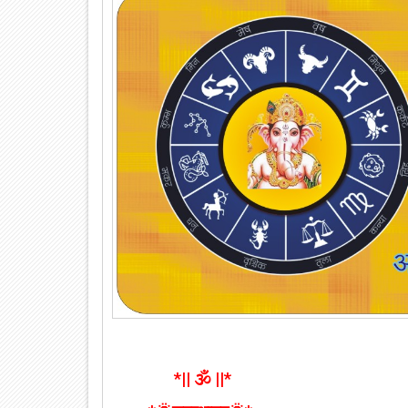
*|| 🕉️ ||*