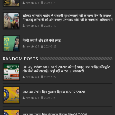
newsbin24
2026-8-7
डॉक्टर समरदीप पांडेय ने यशस्वी प्रधानमंत्री जी के जन्म दिन के उपलक्ष
में सफाई कर्मचारी को अंग वस्त्र पहनाकर मोदी जी के स्वच्छता अभियान में
सहयोग किया
newsbin24
2025-9-17
मेहंदी क्या है और इसे कैसे लगाए
newsbin24
2024-9-25
RANDOM POSTS
UP Ayushman Card 2026: कौन है पात्र, क्या चाहिए डॉक्यूमेंट
और कैसे करें अप्लाई? यहां पढ़ें A to Z जानकारी
newsbin24
2026-6-29
आज का पांचांग दिन गुरुवार दिनांक 02/07/2026
newsbin24
2026-7-2
आज का पांचांग दिन मंगलवार दिनांक 30/06/2026