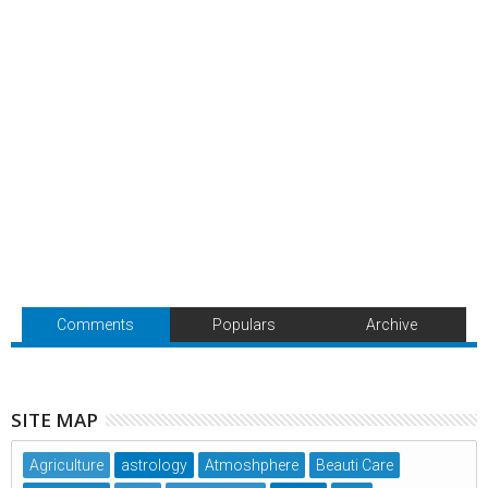
Comments
Populars
Archive
SITE MAP
Agriculture
astrology
Atmoshphere
Beauti Care