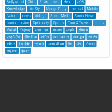
Bollywood
Child
Environment
Health
JOB
Knowladge
Life Style
Mango Party
medical
Mobile
Natural
news
old age
Social Media
Social News
social-service
Spirituality
Sports
Tour & Travels
unnav
Vairal
Yojnay
अज़ब-गज़ब
अध्यात्म
आयुर्वेद
इतिहास
एस्ट्रोलॉजी
ऐतिहासिक
कोरोना
खाना-खजाना
खेल -कूद
ज्योतिष
त्यौहार
देश-विदेश
नए साल
फायदे की बात
बैंक
योगा
योजनाएं
लघु कथा
वृंदावन