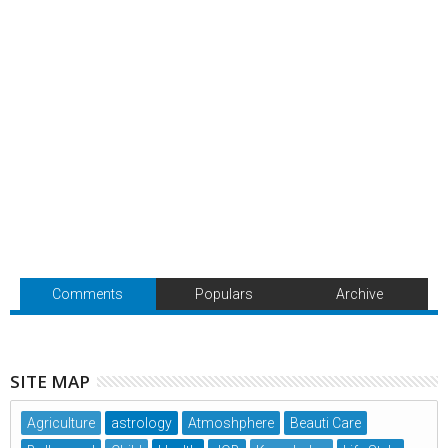
Comments
Populars
Archive
SITE MAP
Agriculture
astrology
Atmoshphere
Beauti Care