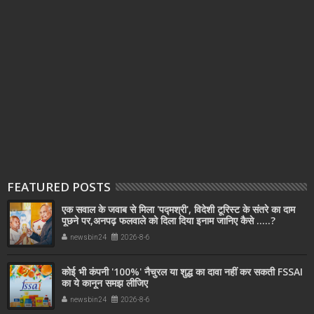
FEATURED POSTS
एक सवाल के जवाब से मिला 'पद्मश्री', विदेशी टूरिस्ट के संतरे का दाम
पूछने पर,अनपढ़ फलवाले को दिला दिया इनाम जानिए कैसे .....?
newsbin24
2026-8-6
कोई भी कंपनी '100%' नैचुरल या शुद्ध का दावा नहीं कर सकती FSSAI
का ये कानून समझ लीजिए
newsbin24
2026-8-6