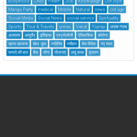
Bollywood
Child
Health
JOB
Knowladge
Life Style
Mango Party
medical
Mobile
Natural
news
old age
Social Media
Social News
social-service
Spirituality
Sports
Tour & Travels
unnav
Vairal
Yojnay
अज़ब-गज़ब
अध्यात्म
आयुर्वेद
इतिहास
एस्ट्रोलॉजी
ऐतिहासिक
कोरोना
खाना-खजाना
खेल -कूद
ज्योतिष
त्यौहार
देश-विदेश
नए साल
फायदे की बात
बैंक
योगा
योजनाएं
लघु कथा
वृंदावन