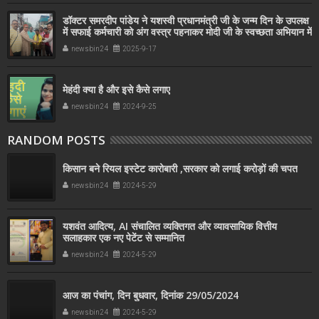
डॉक्टर समरदीप पांडेय ने यशस्वी प्रधानमंत्री जी के जन्म दिन के उपलक्ष
में सफाई कर्मचारी को अंग वस्त्र पहनाकर मोदी जी के स्वच्छता अभियान में
सहयोग किया
newsbin24
2025-9-17
मेहंदी क्या है और इसे कैसे लगाए
newsbin24
2024-9-25
RANDOM POSTS
किसान बने रियल इस्टेट कारोबारी ,सरकार को लगाई करोड़ों की चपत
newsbin24
2024-5-29
यशवंत आदित्य, AI संचालित व्यक्तिगत और व्यावसायिक वित्तीय
सलाहकार एक नए पेटेंट से सम्मानित
newsbin24
2024-5-29
आज का पंचांग, दिन बुधवार, दिनांक 29/05/2024
newsbin24
2024-5-29