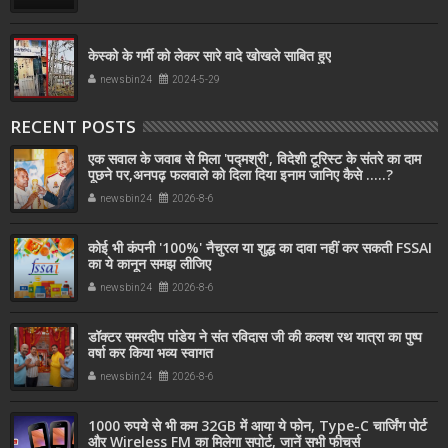
केस्को के गर्मी को लेकर सारे वादे खोखले साबित हुए
newsbin24
2024-5-29
RECENT POSTS
एक सवाल के जवाब से मिला 'पद्मश्री', विदेशी टूरिस्ट के संतरे का दाम
पूछने पर,अनपढ़ फलवाले को दिला दिया इनाम जानिए कैसे .....?
newsbin24
2026-8-6
कोई भी कंपनी '100%' नैचुरल या शुद्ध का दावा नहीं कर सकती FSSAI
का ये कानून समझ लीजिए
newsbin24
2026-8-6
डॉक्टर समरदीप पांडेय ने संत रविदास जी की कलश रथ यात्रा का पुष्प
वर्षा कर किया भव्य स्वागत
newsbin24
2026-8-6
1000 रुपये से भी कम 32GB में आया ये फोन, Type-C चार्जिंग पोर्ट
और Wireless FM का मिलेगा सपोर्ट, जानें सभी फीचर्स