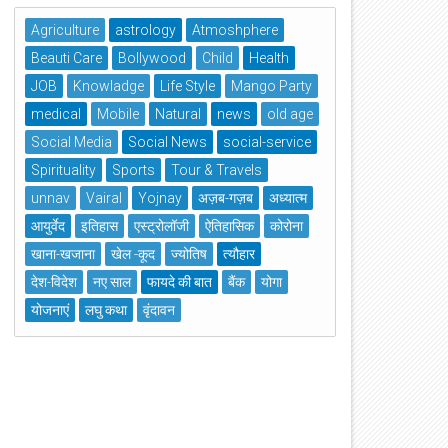
Agriculture
astrology
Atmoshphere
Beauti Care
Bollywood
Child
Health
JOB
Knowladge
Life Style
Mango Party
medical
Mobile
Natural
news
old age
Social Media
Social News
social-service
Spirituality
Sports
Tour & Travels
unnav
Vairal
Yojnay
अज़ब-गज़ब
अध्यात्म
आयुर्वेद
इतिहास
एस्ट्रोलॉजी
ऐतिहासिक
कोरोना
खाना-खजाना
खेल -कूद
ज्योतिष
त्यौहार
देश-विदेश
नए साल
फायदे की बात
बैंक
योगा
योजनाएं
लघु कथा
वृंदावन