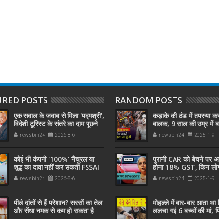
URED POSTS
RANDOM POSTS
एक सवाल के जवाब से मिला 'पद्मश्री',
कड़ाके की ठंड में तपस्या कर
विदेशी टूरिस्ट के संतरे का दाम पूछने
बालक, 9 साल की उम्र में ब
पर,अनपढ़ फलवाले को दिला दिया
संन्यासी
newsbin24
2026-8-6
newsbin24
2025-1-9
इनाम जानिए कैसे .....?
कोई भी कंपनी '100%' नैचुरल या
पुरानी CAR को बेचने पर अ
शुद्ध का दावा नहीं कर सकती FSSAI
होना 18% GST, किन लोगों
का ये कानून समझ लीजिए
होगा नया नियम, क्या होगा
newsbin24
2026-8-6
newsbin24
2025-1-9
पीले दांतों से हैं परेशान? सरसों का तेल
मोहल्ले में बार-बार आता था
और सेंधा नमक से कम हो सकता है
ललचा गई 6 बच्चों की मां, फ
पीलापन,