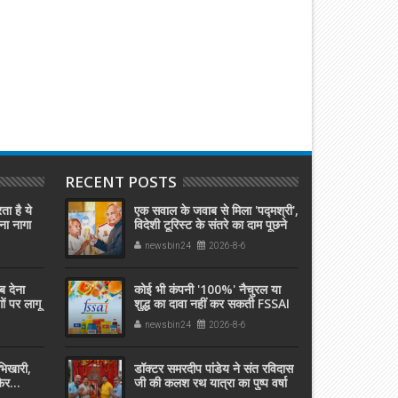
RECENT POSTS
ता है ये
एक सवाल के जवाब से मिला 'पद्मश्री',
ना नागा
विदेशी टूरिस्ट के संतरे का दाम पूछने
पर,अनपढ़ फलवाले को दिला दिया
newsbin24
2026-8-6
इनाम जानिए कैसे .....?
ब देना
कोई भी कंपनी '100%' नैचुरल या
 पर लागू
शुद्ध का दावा नहीं कर सकती FSSAI
 असर?
का ये कानून समझ लीजिए
newsbin24
2026-8-6
 भिखारी,
डॉक्टर समरदीप पांडेय ने संत रविदास
िर...
जी की कलश रथ यात्रा का पुष्प वर्षा
कर किया भव्य स्वागत