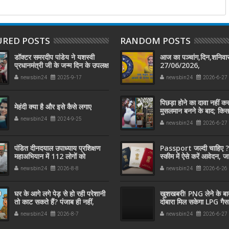
URED POSTS
RANDOM POSTS
डॉक्टर समरदीप पांडेय ने यशस्वी
आज का पञ्चांग,दिन,शनिवार
प्रधानमंत्री जी के जन्म दिन के उपलक्ष
27/06/2026,
में सफाई कर्मचारी को अंग वस्त्र
newsbin24
2025-9-17
newsbin24
2026-6-27
पहनाकर मोदी जी के स्वच्छता अभियान
में सहयोग किया
पिछड़ा होने का दावा नहीं 
मेहंदी क्या है और इसे कैसे लगाए
मुसलमान बनने के बाद; किस 
हाई कोर्ट ने दिया फैसला
newsbin24
2024-9-25
newsbin24
2026-6-27
पंडित दीनदयाल उपाध्याय प्रशिक्षण
Passport जल्दी चाहिए ?
महाअभियान में 112 लोगों को
स्कीम में ऐसे करें आवेदन, ज
प्रशिक्षण दिलाने पर डॉ. समरदीप
रूल्स और पूरा प्रोसेस
newsbin24
2026-8-8
newsbin24
2026-6-26
पांडेय सम्मानित
घर के आगे लगे पेड़ से हो रही परेशानी
खुशखबरी! PNG लेने के बा
तो काट सकते हैं? पंजाब ही नहीं,
दोबारा मिल सकेगा LPG गैस
दिल्‍ली-यूपी समेत पूरे देश का नियम
जान लें नए नियम,
newsbin24
2026-8-7
newsbin24
2026-6-27
जान लें