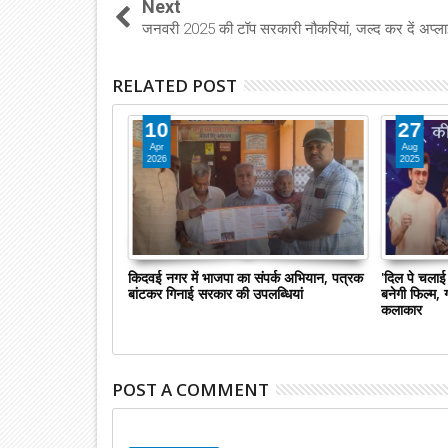
Next
जनवरी 2025 की टॉप सरकारी नौकरियां, जल्द कर दें अप्ल
RELATED POST
10
27
Apr
Aug
2026
2025
'पद्मश्री', विदेशी
किदवई नगर में भाजपा का संपर्क अभियान, पत्रक
'दिल पे चलाई 
 पूछने पर,अनपढ़ फलवाले
बांटकर गिनाई सरकार की उपलब्धियां
बनेगी फिल्म, 
कैसे .....?
कलाकार
POST A COMMENT