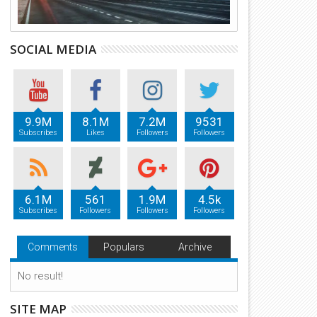
SOCIAL MEDIA
9.9M
8.1M
7.2M
9531
Subscribes
Likes
Followers
Followers
6.1M
561
1.9M
4.5k
Subscribes
Followers
Followers
Followers
Comments
Populars
Archive
No result!
SITE MAP