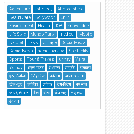
Agriculture
astrology
Atmoshphere
Beauti Care
Bollywood
Child
Environment
Health
JOB
Knowladge
Life Style
Mango Party
medical
Mobile
Natural
news
old age
Social Media
Social News
social-service
Spirituality
Sports
Tour & Travels
unnav
Vairal
Yojnay
अज़ब-गज़ब
अध्यात्म
आयुर्वेद
इतिहास
एस्ट्रोलॉजी
ऐतिहासिक
कोरोना
खाना-खजाना
खेल -कूद
ज्योतिष
त्यौहार
देश-विदेश
नए साल
फायदे की बात
बैंक
योगा
योजनाएं
लघु कथा
वृंदावन