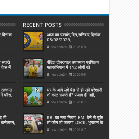
RECENT POSTS
,दिनांक
आज का पञ्चांग,दिन,शनिवार,दिनांक
08/08/2026,
newsbin24
2026-8-8
कर सकते
पंडित दीनदयाल उपाध्याय प्रशिक्षण
केस में
महाअभियान में 112 लोगों को
प्रशिक्षण दिलाने पर डॉ. समरदीप
newsbin24
2026-8-8
पांडेय सम्मानित
 तत्काल
घर के आगे लगे पेड़ से हो रही परेशानी
ानें फीस,
तो काट सकते हैं? पंजाब ही नहीं,
दिल्‍ली-यूपी समेत पूरे देश का नियम
newsbin24
2026-8-7
जान लें
द भी
RBI का नया नियम, EMI देने से चूके
 कनेक्शन,
तो फोन हो जायगा LOCK, भुगतान के
बाद इतनी देर में होगा अनलॉक
newsbin24
2026-8-7