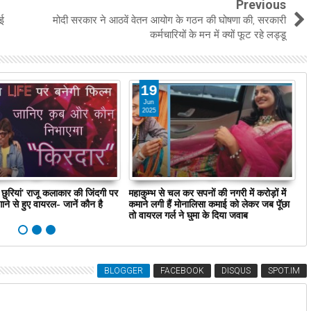
Previous
ाई
मोदी सरकार ने आठवें वेतन आयोग के गठन की घोषणा की, सरकारी
कर्मचारियों के मन में क्यों फूट रहे लड्डू
19
Jun
2025
छुरियां' राजू कलाकार की जिंदगी पर
महाकुम्भ से चल कर सपनों की नगरी में करोड़ों में
म
गाने से हुए वायरल- जानें कौन है
कमाने लगी हैं मोनालिसा कमाई को लेकर जब पूॅछा
सन
तो वायरल गर्ल ने घुमा के दिया जवाब
BLOGGER
FACEBOOK
DISQUS
SPOT.IM