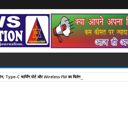
न, Type-C चार्जिंग पोर्ट और Wireless FM का मिलेगा सपोर्ट, जानें सभी फीचर्स
A
+
A
-
Print
Email